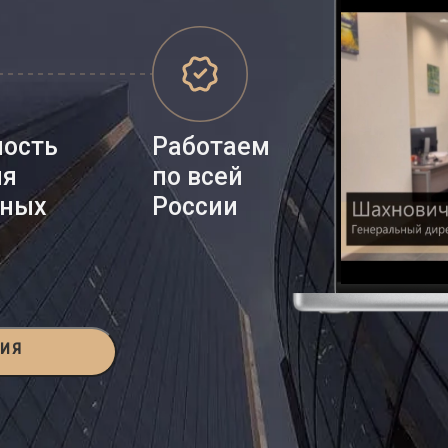
ность
Работаем
ия
по всей
нных
России
ЦИЯ