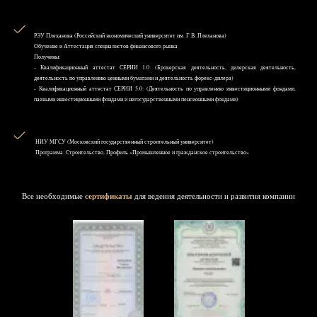
РЭУ Плеханова (Российский экономический университет им. Г.В. Плеханова)
Обучение и Аттестация специалистов финансового рынка
Получены:
- Квалификационный аттестат СЕРИИ 1.0: (Брокерская деятельность, дилерская деятельность,
деятельность по управлению ценными бумагами и деятельность форекс-дилера)
- Квалификационный аттестат СЕРИИ 5.0: (Деятельность по управлению инвестиционными фондами,
паевыми инвестиционными фондами и негосударственными пенсионными фондами)
НИУ MГСУ (Московский государственный строительный университет)
Программа: Строительство, Профиль «Промышленное и гражданское строительство»
Все необходимые
сертификаты
для ведения деятельности и развития компании