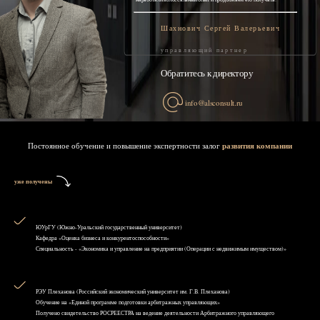
Шахнович Сергей Валерьевич
управляющий партнер
Обратитесь к директору
info@alsconsult.ru
Постоянное обучение и повышение экспертности залог
развития компании
уже получены
ЮУрГУ (Южно-Уральский государственный университет)
Кафедра «Оценка бизнеса и конкурентоспособности»
Специальность - «Экономика и управление на предприятии (Операции с недвижимым имуществом)»
РЭУ Плеханова (Российский экономический университет им. Г.В. Плеханова)
Обучение на «Единой программе подготовки арбитражных управляющих»
Получено свидетельство РОСРЕЕСТРА на ведение деятельности Арбитражного управляющего