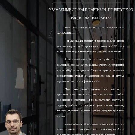
УВАЖАЕМЫЕ ДРУЗЬЯ И ПАРТНЕРЫ, ПРИВЕТСТВУЮ
ВАС, НА НАШЕМ САЙТЕ!
Меня зовут Сергей, я, основатель компании «АЛС
КОНСАЛТИНГ».
Я и моя команда занимаемся профессиональной оценкой
всех видов имущества. История компании началась в 2013 году, с
каждым годом мы развиваемся и растём, охватывая всю Россию.
За прошедшее время, мы успели поработать с такими
компаниями как: LG Group, Газпром, Ростех, Росэлектроника,
Финам, Сбербанк и прочими. Получили огромное количество
положительных отзывов и благодарностей как от крупных
юридических лиц, так и от физических лиц.
Могу ответственно заявить, что работаю с
профессионалами своего дела, которые, выполняют работу
качественно и оперативно. Ни всегда получается работать по
заданному шаблону, т.к. каждая ситуация клиента, по-своему
уникальна и конечно мы всегда ставим в приоритет требования
клиента.
Сфера, выбранная 15 лет назад, началась с обучения и с
каждым годом, мы продолжаем развиваться, на сегодняшний день
наработали колоссальный опыт и продолжаем его получать.