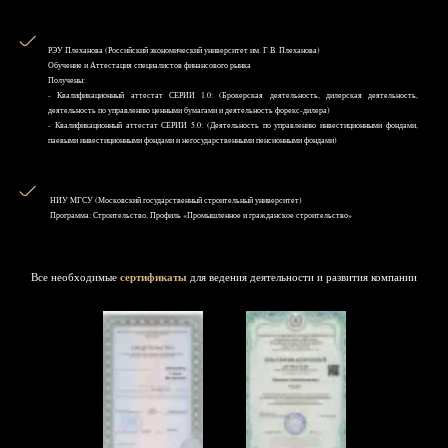
РЭУ Плеханова (Российский экономический университет им. Г.В. Плеханова)
Обучение и Аттестация специалистов финансового рынка
Получены:
- Квалификационный аттестат СЕРИИ 1.0: (Брокерская деятельность, дилерская деятельность,
деятельность по управлению ценными бумагами и деятельность форекс-дилера)
- Квалификационный аттестат СЕРИИ 5.0: (Деятельность по управлению инвестиционными фондами,
паевыми инвестиционными фондами и негосударственными пенсионными фондами)
НИУ MГСУ (Московский государственный строительный университет)
Программа: Строительство, Профиль «Промышленное и гражданское строительство»
Все необходимые
сертификаты
для ведения деятельности и развития компании