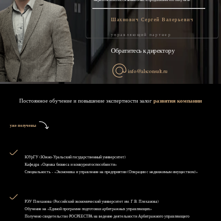
Шахнович Сергей Валерьевич
управляющий партнер
Обратитесь к директору
info@alsconsult.ru
Постоянное обучение и повышение экспертности залог
развития компании
уже получены
ЮУрГУ (Южно-Уральский государственный университет)
Кафедра «Оценка бизнеса и конкурентоспособности»
Специальность - «Экономика и управление на предприятии (Операции с недвижимым имуществом)»
РЭУ Плеханова (Российский экономический университет им. Г.В. Плеханова)
Обучение на «Единой программе подготовки арбитражных управляющих»
Получено свидетельство РОСРЕЕСТРА на ведение деятельности Арбитражного управляющего