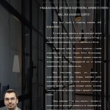
УВАЖАЕМЫЕ ДРУЗЬЯ И ПАРТНЕРЫ, ПРИВЕТСТВУЮ
ВАС, НА НАШЕМ САЙТЕ!
Меня зовут Сергей, я, основатель компании «АЛС
КОНСАЛТИНГ».
Я и моя команда занимаемся профессиональной оценкой
всех видов имущества. История компании началась в 2013 году, с
каждым годом мы развиваемся и растём, охватывая всю Россию.
За прошедшее время, мы успели поработать с такими
компаниями как: LG Group, Газпром, Ростех, Росэлектроника,
Финам, Сбербанк и прочими. Получили огромное количество
положительных отзывов и благодарностей как от крупных
юридических лиц, так и от физических лиц.
Могу ответственно заявить, что работаю с
профессионалами своего дела, которые, выполняют работу
качественно и оперативно. Ни всегда получается работать по
заданному шаблону, т.к. каждая ситуация клиента, по-своему
уникальна и конечно мы всегда ставим в приоритет требования
клиента.
Сфера, выбранная 15 лет назад, началась с обучения и с
каждым годом, мы продолжаем развиваться, на сегодняшний день
наработали колоссальный опыт и продолжаем его получать.