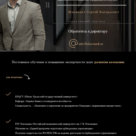
Шахнович Сергей Валерьевич
управляющий партнер
Обратитесь к директору
info@alsconsult.ru
Постоянное обучение и повышение экспертности залог
развития компании
уже получены
ЮУрГУ (Южно-Уральский государственный университет)
Кафедра «Оценка бизнеса и конкурентоспособности»
Специальность - «Экономика и управление на предприятии (Операции с недвижимым имуществом)»
РЭУ Плеханова (Российский экономический университет им. Г.В. Плеханова)
Обучение на «Единой программе подготовки арбитражных управляющих»
Получено свидетельство РОСРЕЕСТРА на ведение деятельности Арбитражного управляющего