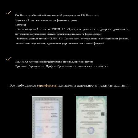
РЭУ Плеханова (Российский экономический университет им. Г.В. Плеханова)
Обучение и Аттестация специалистов финансового рынка
Получены:
- Квалификационный аттестат СЕРИИ 1.0: (Брокерская деятельность, дилерская деятельность,
деятельность по управлению ценными бумагами и деятельность форекс-дилера)
- Квалификационный аттестат СЕРИИ 5.0: (Деятельность по управлению инвестиционными фондами,
паевыми инвестиционными фондами и негосударственными пенсионными фондами)
НИУ MГСУ (Московский государственный строительный университет)
Программа: Строительство, Профиль «Промышленное и гражданское строительство»
Все необходимые
сертификаты
для ведения деятельности и развития компании