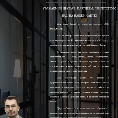
УВАЖАЕМЫЕ ДРУЗЬЯ И ПАРТНЕРЫ, ПРИВЕТСТВУЮ
ВАС, НА НАШЕМ САЙТЕ!
Меня зовут Сергей, я, основатель компании «АЛС
КОНСАЛТИНГ».
Я и моя команда занимаемся профессиональной оценкой
всех видов имущества. История компании началась в 2013 году, с
каждым годом мы развиваемся и растём, охватывая всю Россию.
За прошедшее время, мы успели поработать с такими
компаниями как: LG Group, Газпром, Ростех, Росэлектроника,
Финам, Сбербанк и прочими. Получили огромное количество
положительных отзывов и благодарностей как от крупных
юридических лиц, так и от физических лиц.
Могу ответственно заявить, что работаю с
профессионалами своего дела, которые, выполняют работу
качественно и оперативно. Ни всегда получается работать по
заданному шаблону, т.к. каждая ситуация клиента, по-своему
уникальна и конечно мы всегда ставим в приоритет требования
клиента.
Сфера, выбранная 15 лет назад, началась с обучения и с
каждым годом, мы продолжаем развиваться, на сегодняшний день
наработали колоссальный опыт и продолжаем его получать.