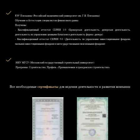
РЭУ Плеханова (Российский экономический университет им. Г.В. Плеханова)
Обучение и Аттестация специалистов финансового рынка
Получены:
- Квалификационный аттестат СЕРИИ 1.0: (Брокерская деятельность, дилерская деятельность,
деятельность по управлению ценными бумагами и деятельность форекс-дилера)
- Квалификационный аттестат СЕРИИ 5.0: (Деятельность по управлению инвестиционными фондами,
паевыми инвестиционными фондами и негосударственными пенсионными фондами)
НИУ MГСУ (Московский государственный строительный университет)
Программа: Строительство, Профиль «Промышленное и гражданское строительство»
Все необходимые
сертификаты
для ведения деятельности и развития компании