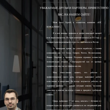
УВАЖАЕМЫЕ ДРУЗЬЯ И ПАРТНЕРЫ, ПРИВЕТСТВУЮ
ВАС, НА НАШЕМ САЙТЕ!
Меня зовут Сергей, я, основатель компании «АЛС
КОНСАЛТИНГ».
Я и моя команда занимаемся профессиональной оценкой
всех видов имущества. История компании началась в 2013 году, с
каждым годом мы развиваемся и растём, охватывая всю Россию.
За прошедшее время, мы успели поработать с такими
компаниями как: LG Group, Газпром, Ростех, Росэлектроника,
Финам, Сбербанк и прочими. Получили огромное количество
положительных отзывов и благодарностей как от крупных
юридических лиц, так и от физических лиц.
Могу ответственно заявить, что работаю с
профессионалами своего дела, которые, выполняют работу
качественно и оперативно. Ни всегда получается работать по
заданному шаблону, т.к. каждая ситуация клиента, по-своему
уникальна и конечно мы всегда ставим в приоритет требования
клиента.
Сфера, выбранная 15 лет назад, началась с обучения и с
каждым годом, мы продолжаем развиваться, на сегодняшний день
наработали колоссальный опыт и продолжаем его получать.