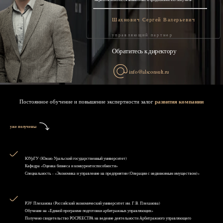
Шахнович Сергей Валерьевич
управляющий партнер
Обратитесь к директору
info@alsconsult.ru
Постоянное обучение и повышение экспертности залог
развития компании
уже получены
ЮУрГУ (Южно-Уральский государственный университет)
Кафедра «Оценка бизнеса и конкурентоспособности»
Специальность - «Экономика и управление на предприятии (Операции с недвижимым имуществом)»
РЭУ Плеханова (Российский экономический университет им. Г.В. Плеханова)
Обучение на «Единой программе подготовки арбитражных управляющих»
Получено свидетельство РОСРЕЕСТРА на ведение деятельности Арбитражного управляющего