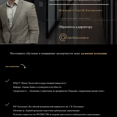
Шахнович Сергей Валерьевич
управляющий партнер
Обратитесь к директору
info@alsconsult.ru
Постоянное обучение и повышение экспертности залог
развития компании
уже получены
ЮУрГУ (Южно-Уральский государственный университет)
Кафедра «Оценка бизнеса и конкурентоспособности»
Специальность - «Экономика и управление на предприятии (Операции с недвижимым имуществом)»
РЭУ Плеханова (Российский экономический университет им. Г.В. Плеханова)
Обучение на «Единой программе подготовки арбитражных управляющих»
Получено свидетельство РОСРЕЕСТРА на ведение деятельности Арбитражного управляющего