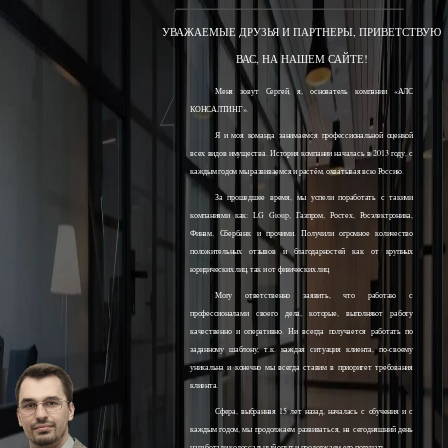
УВАЖАЕМЫЕ ДРУЗЬЯ И ПАРТНЕРЫ, ПРИВЕТСТВУЮ
ВАС, НА НАШЕМ САЙТЕ!
Меня зовут Сергей, я, основатель компании «АЛС
КОНСАЛТИНГ».
Я и моя команда занимаемся профессиональной оценкой
всех видов имущества. История компании началась в 2013 году, с
каждым годом мы развиваемся и растём, охватывая всю Россию.
За прошедшее время, мы успели поработать с такими
компаниями как: LG Group, Газпром, Ростех, Росэлектроника,
Финам, Сбербанк и прочими. Получили огромное количество
положительных отзывов и благодарностей как от крупных
юридических лиц, так и от физических лиц.
Могу ответственно заявить, что работаю с
профессионалами своего дела, которые, выполняют работу
качественно и оперативно. Ни всегда получается работать по
заданному шаблону, т.к. каждая ситуация клиента, по-своему
уникальна и конечно мы всегда ставим в приоритет требования
клиента.
Сфера, выбранная 15 лет назад, началась с обучения и с
каждым годом, мы продолжаем развиваться, на сегодняшний день
наработали колоссальный опыт и продолжаем его получать.