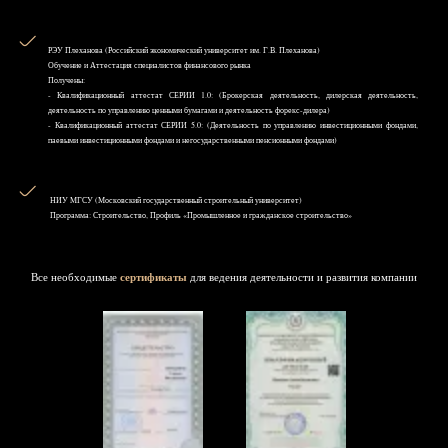
РЭУ Плеханова (Российский экономический университет им. Г.В. Плеханова)
Обучение и Аттестация специалистов финансового рынка
Получены:
- Квалификационный аттестат СЕРИИ 1.0: (Брокерская деятельность, дилерская деятельность,
деятельность по управлению ценными бумагами и деятельность форекс-дилера)
- Квалификационный аттестат СЕРИИ 5.0: (Деятельность по управлению инвестиционными фондами,
паевыми инвестиционными фондами и негосударственными пенсионными фондами)
НИУ MГСУ (Московский государственный строительный университет)
Программа: Строительство, Профиль «Промышленное и гражданское строительство»
Все необходимые
сертификаты
для ведения деятельности и развития компании