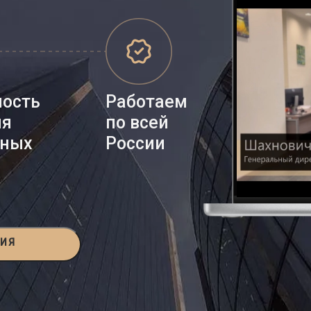
ность
Работаем
ия
по всей
нных
России
ЦИЯ