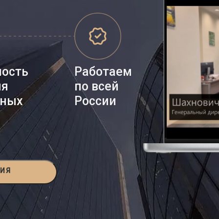
ность
Работаем
ия
по всей
нных
России
ЦИЯ