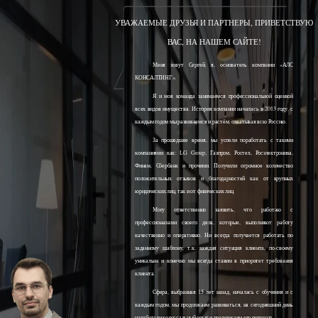
УВАЖАЕМЫЕ ДРУЗЬЯ И ПАРТНЕРЫ, ПРИВЕТСТВУЮ
ВАС, НА НАШЕМ САЙТЕ!
Меня зовут Сергей, я, основатель компании «АЛС
КОНСАЛТИНГ».
Я и моя команда занимаемся профессиональной оценкой
всех видов имущества. История компании началась в 2013 году, с
каждым годом мы развиваемся и растём, охватывая всю Россию.
За прошедшее время, мы успели поработать с такими
компаниями как: LG Group, Газпром, Ростех, Росэлектроника,
Финам, Сбербанк и прочими. Получили огромное количество
положительных отзывов и благодарностей как от крупных
юридических лиц, так и от физических лиц.
Могу ответственно заявить, что работаю с
профессионалами своего дела, которые, выполняют работу
качественно и оперативно. Ни всегда получается работать по
заданному шаблону, т.к. каждая ситуация клиента, по-своему
уникальна и конечно мы всегда ставим в приоритет требования
клиента.
Сфера, выбранная 15 лет назад, началась с обучения и с
каждым годом, мы продолжаем развиваться, на сегодняшний день
наработали колоссальный опыт и продолжаем его получать.