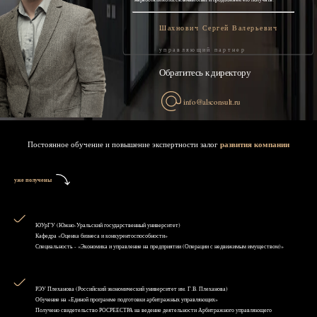
Шахнович Сергей Валерьевич
управляющий партнер
Обратитесь к директору
info@alsconsult.ru
Постоянное обучение и повышение экспертности залог
развития компании
уже получены
ЮУрГУ (Южно-Уральский государственный университет)
Кафедра «Оценка бизнеса и конкурентоспособности»
Специальность - «Экономика и управление на предприятии (Операции с недвижимым имуществом)»
РЭУ Плеханова (Российский экономический университет им. Г.В. Плеханова)
Обучение на «Единой программе подготовки арбитражных управляющих»
Получено свидетельство РОСРЕЕСТРА на ведение деятельности Арбитражного управляющего