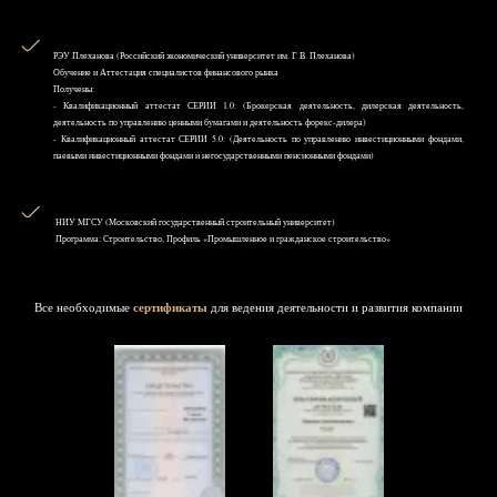
РЭУ Плеханова (Российский экономический университет им. Г.В. Плеханова)
Обучение и Аттестация специалистов финансового рынка
Получены:
- Квалификационный аттестат СЕРИИ 1.0: (Брокерская деятельность, дилерская деятельность,
деятельность по управлению ценными бумагами и деятельность форекс-дилера)
- Квалификационный аттестат СЕРИИ 5.0: (Деятельность по управлению инвестиционными фондами,
паевыми инвестиционными фондами и негосударственными пенсионными фондами)
НИУ MГСУ (Московский государственный строительный университет)
Программа: Строительство, Профиль «Промышленное и гражданское строительство»
Все необходимые
сертификаты
для ведения деятельности и развития компании