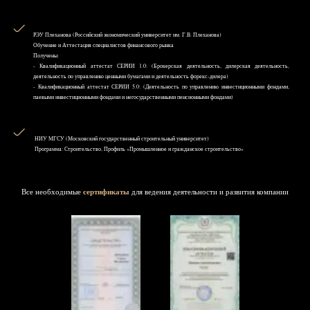
РЭУ Плеханова (Российский экономический университет им. Г.В. Плеханова)
Обучение и Аттестация специалистов финансового рынка
Получены:
- Квалификационный аттестат СЕРИИ 1.0: (Брокерская деятельность, дилерская деятельность,
деятельность по управлению ценными бумагами и деятельность форекс-дилера)
- Квалификационный аттестат СЕРИИ 5.0: (Деятельность по управлению инвестиционными фондами,
паевыми инвестиционными фондами и негосударственными пенсионными фондами)
НИУ MГСУ (Московский государственный строительный университет)
Программа: Строительство, Профиль «Промышленное и гражданское строительство»
Все необходимые
сертификаты
для ведения деятельности и развития компании