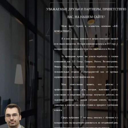
УВАЖАЕМЫЕ ДРУЗЬЯ И ПАРТНЕРЫ, ПРИВЕТСТВУЮ
ВАС, НА НАШЕМ САЙТЕ!
Меня зовут Сергей, я, основатель компании «АЛС
КОНСАЛТИНГ».
Я и моя команда занимаемся профессиональной оценкой
всех видов имущества. История компании началась в 2013 году, с
каждым годом мы развиваемся и растём, охватывая всю Россию.
За прошедшее время, мы успели поработать с такими
компаниями как: LG Group, Газпром, Ростех, Росэлектроника,
Финам, Сбербанк и прочими. Получили огромное количество
положительных отзывов и благодарностей как от крупных
юридических лиц, так и от физических лиц.
Могу ответственно заявить, что работаю с
профессионалами своего дела, которые, выполняют работу
качественно и оперативно. Ни всегда получается работать по
заданному шаблону, т.к. каждая ситуация клиента, по-своему
уникальна и конечно мы всегда ставим в приоритет требования
клиента.
Сфера, выбранная 15 лет назад, началась с обучения и с
каждым годом, мы продолжаем развиваться, на сегодняшний день
наработали колоссальный опыт и продолжаем его получать.