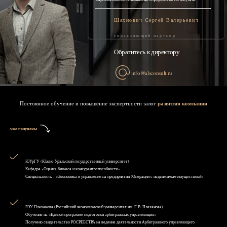
Шахнович Сергей Валерьевич
управляющий партнер
Обратитесь к директору
info@alsconsult.ru
Постоянное обучение и повышение экспертности залог
развития компании
уже получены
ЮУрГУ (Южно-Уральский государственный университет)
Кафедра «Оценка бизнеса и конкурентоспособности»
Специальность - «Экономика и управление на предприятии (Операции с недвижимым имуществом)»
РЭУ Плеханова (Российский экономический университет им. Г.В. Плеханова)
Обучение на «Единой программе подготовки арбитражных управляющих»
Получено свидетельство РОСРЕЕСТРА на ведение деятельности Арбитражного управляющего