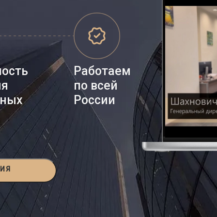
ность
Работаем
ия
по всей
нных
России
ЦИЯ