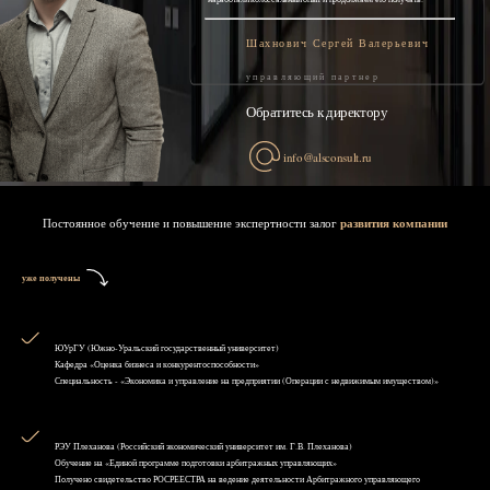
Шахнович Сергей Валерьевич
управляющий партнер
Обратитесь к директору
info@alsconsult.ru
Постоянное обучение и повышение экспертности залог
развития компании
уже получены
ЮУрГУ (Южно-Уральский государственный университет)
Кафедра «Оценка бизнеса и конкурентоспособности»
Специальность - «Экономика и управление на предприятии (Операции с недвижимым имуществом)»
РЭУ Плеханова (Российский экономический университет им. Г.В. Плеханова)
Обучение на «Единой программе подготовки арбитражных управляющих»
Получено свидетельство РОСРЕЕСТРА на ведение деятельности Арбитражного управляющего