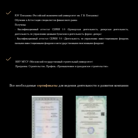
РЭУ Плеханова (Российский экономический университет им. Г.В. Плеханова)
Обучение и Аттестация специалистов финансового рынка
Получены:
- Квалификационный аттестат СЕРИИ 1.0: (Брокерская деятельность, дилерская деятельность,
деятельность по управлению ценными бумагами и деятельность форекс-дилера)
- Квалификационный аттестат СЕРИИ 5.0: (Деятельность по управлению инвестиционными фондами,
паевыми инвестиционными фондами и негосударственными пенсионными фондами)
НИУ MГСУ (Московский государственный строительный университет)
Программа: Строительство, Профиль «Промышленное и гражданское строительство»
Все необходимые
сертификаты
для ведения деятельности и развития компании