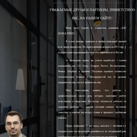
УВАЖАЕМЫЕ ДРУЗЬЯ И ПАРТНЕРЫ, ПРИВЕТСТВУЮ
ВАС, НА НАШЕМ САЙТЕ!
Меня зовут Сергей, я, основатель компании «АЛС
КОНСАЛТИНГ».
Я и моя команда занимаемся профессиональной оценкой
всех видов имущества. История компании началась в 2013 году, с
каждым годом мы развиваемся и растём, охватывая всю Россию.
За прошедшее время, мы успели поработать с такими
компаниями как: LG Group, Газпром, Ростех, Росэлектроника,
Финам, Сбербанк и прочими. Получили огромное количество
положительных отзывов и благодарностей как от крупных
юридических лиц, так и от физических лиц.
Могу ответственно заявить, что работаю с
профессионалами своего дела, которые, выполняют работу
качественно и оперативно. Ни всегда получается работать по
заданному шаблону, т.к. каждая ситуация клиента, по-своему
уникальна и конечно мы всегда ставим в приоритет требования
клиента.
Сфера, выбранная 15 лет назад, началась с обучения и с
каждым годом, мы продолжаем развиваться, на сегодняшний день
наработали колоссальный опыт и продолжаем его получать.