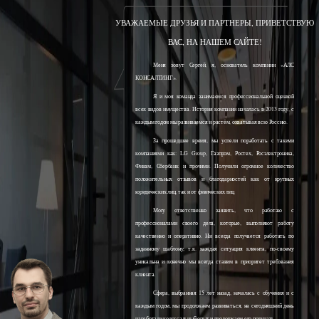
УВАЖАЕМЫЕ ДРУЗЬЯ И ПАРТНЕРЫ, ПРИВЕТСТВУЮ
ВАС, НА НАШЕМ САЙТЕ!
Меня зовут Сергей, я, основатель компании «АЛС
КОНСАЛТИНГ».
Я и моя команда занимаемся профессиональной оценкой
всех видов имущества. История компании началась в 2013 году, с
каждым годом мы развиваемся и растём, охватывая всю Россию.
За прошедшее время, мы успели поработать с такими
компаниями как: LG Group, Газпром, Ростех, Росэлектроника,
Финам, Сбербанк и прочими. Получили огромное количество
положительных отзывов и благодарностей как от крупных
юридических лиц, так и от физических лиц.
Могу ответственно заявить, что работаю с
профессионалами своего дела, которые, выполняют работу
качественно и оперативно. Ни всегда получается работать по
заданному шаблону, т.к. каждая ситуация клиента, по-своему
уникальна и конечно мы всегда ставим в приоритет требования
клиента.
Сфера, выбранная 15 лет назад, началась с обучения и с
каждым годом, мы продолжаем развиваться, на сегодняшний день
наработали колоссальный опыт и продолжаем его получать.