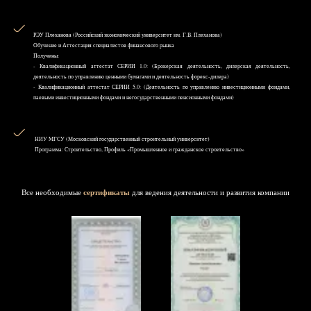
РЭУ Плеханова (Российский экономический университет им. Г.В. Плеханова)
Обучение и Аттестация специалистов финансового рынка
Получены:
- Квалификационный аттестат СЕРИИ 1.0: (Брокерская деятельность, дилерская деятельность,
деятельность по управлению ценными бумагами и деятельность форекс-дилера)
- Квалификационный аттестат СЕРИИ 5.0: (Деятельность по управлению инвестиционными фондами,
паевыми инвестиционными фондами и негосударственными пенсионными фондами)
НИУ MГСУ (Московский государственный строительный университет)
Программа: Строительство, Профиль «Промышленное и гражданское строительство»
Все необходимые
сертификаты
для ведения деятельности и развития компании