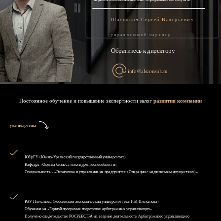
Шахнович Сергей Валерьевич
управляющий партнер
Обратитесь к директору
info@alsconsult.ru
Постоянное обучение и повышение экспертности залог
развития компании
уже получены
ЮУрГУ (Южно-Уральский государственный университет)
Кафедра «Оценка бизнеса и конкурентоспособности»
Специальность - «Экономика и управление на предприятии (Операции с недвижимым имуществом)»
РЭУ Плеханова (Российский экономический университет им. Г.В. Плеханова)
Обучение на «Единой программе подготовки арбитражных управляющих»
Получено свидетельство РОСРЕЕСТРА на ведение деятельности Арбитражного управляющего