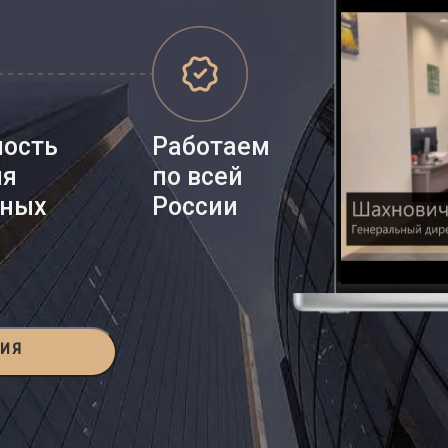
ность
Работаем
ия
по всей
нных
России
ЦИЯ