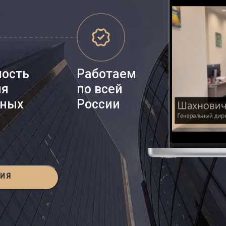
ность
Работаем
ия
по всей
нных
России
ЦИЯ