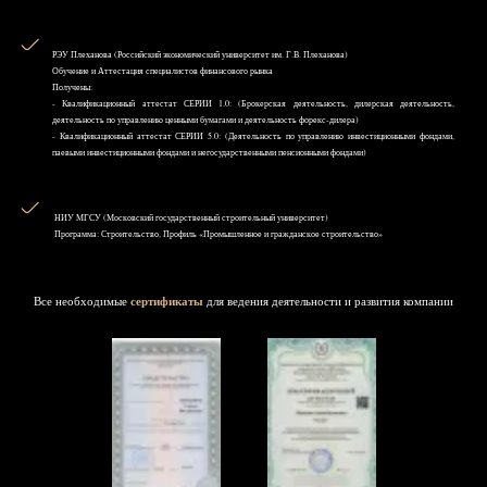
РЭУ Плеханова (Российский экономический университет им. Г.В. Плеханова)
Обучение и Аттестация специалистов финансового рынка
Получены:
- Квалификационный аттестат СЕРИИ 1.0: (Брокерская деятельность, дилерская деятельность,
деятельность по управлению ценными бумагами и деятельность форекс-дилера)
- Квалификационный аттестат СЕРИИ 5.0: (Деятельность по управлению инвестиционными фондами,
паевыми инвестиционными фондами и негосударственными пенсионными фондами)
НИУ MГСУ (Московский государственный строительный университет)
Программа: Строительство, Профиль «Промышленное и гражданское строительство»
Все необходимые
сертификаты
для ведения деятельности и развития компании