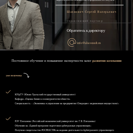
Шахнович Сергей Валерьевич
управляющий партнер
Обратитесь к директору
info@alsconsult.ru
Постоянное обучение и повышение экспертности залог
развития компании
уже получены
ЮУрГУ (Южно-Уральский государственный университет)
Кафедра «Оценка бизнеса и конкурентоспособности»
Специальность - «Экономика и управление на предприятии (Операции с недвижимым имуществом)»
РЭУ Плеханова (Российский экономический университет им. Г.В. Плеханова)
Обучение на «Единой программе подготовки арбитражных управляющих»
Получено свидетельство РОСРЕЕСТРА на ведение деятельности Арбитражного управляющего