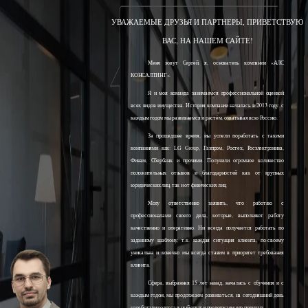
УВАЖАЕМЫЕ ДРУЗЬЯ И ПАРТНЕРЫ, ПРИВЕТСТВУЮ
ВАС, НА НАШЕМ САЙТЕ!
Меня зовут Сергей, я, основатель компании «АЛС
КОНСАЛТИНГ».
Я и моя команда занимаемся профессиональной оценкой
всех видов имущества. История компании началась в 2013 году, с
каждым годом мы развиваемся и растём, охватывая всю Россию.
За прошедшее время, мы успели поработать с такими
компаниями как: LG Group, Газпром, Ростех, Росэлектроника,
Финам, Сбербанк и прочими. Получили огромное количество
положительных отзывов и благодарностей как от крупных
юридических лиц, так и от физических лиц.
Могу ответственно заявить, что работаю с
профессионалами своего дела, которые, выполняют работу
качественно и оперативно. Ни всегда получается работать по
заданному шаблону, т.к. каждая ситуация клиента, по-своему
уникальна и конечно мы всегда ставим в приоритет требования
клиента.
Сфера, выбранная 15 лет назад, началась с обучения и с
каждым годом, мы продолжаем развиваться, на сегодняшний день
наработали колоссальный опыт и продолжаем его получать.