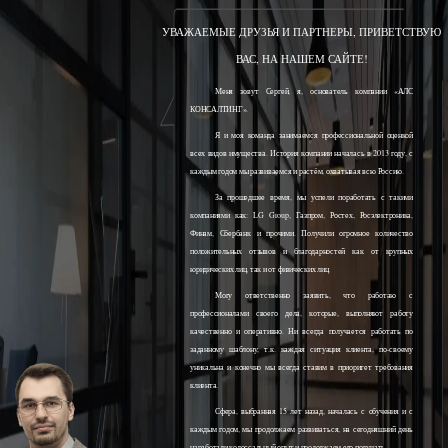
УВАЖАЕМЫЕ ДРУЗЬЯ И ПАРТНЕРЫ, ПРИВЕТСТВУЮ
ВАС, НА НАШЕМ САЙТЕ!
Меня зовут Сергей, я, основатель компании «АЛС
КОНСАЛТИНГ».
Я и моя команда занимаемся профессиональной оценкой
всех видов имущества. История компании началась в 2013 году, с
каждым годом мы развиваемся и растём, охватывая всю Россию.
За прошедшее время, мы успели поработать с такими
компаниями как: LG Group, Газпром, Ростех, Росэлектроника,
Финам, Сбербанк и прочими. Получили огромное количество
положительных отзывов и благодарностей как от крупных
юридических лиц, так и от физических лиц.
Могу ответственно заявить, что работаю с
профессионалами своего дела, которые, выполняют работу
качественно и оперативно. Ни всегда получается работать по
заданному шаблону, т.к. каждая ситуация клиента, по-своему
уникальна и конечно мы всегда ставим в приоритет требования
клиента.
Сфера, выбранная 15 лет назад, началась с обучения и с
каждым годом, мы продолжаем развиваться, на сегодняшний день
наработали колоссальный опыт и продолжаем его получать.