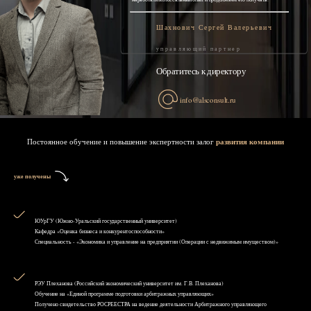
Шахнович Сергей Валерьевич
управляющий партнер
Обратитесь к директору
info@alsconsult.ru
Постоянное обучение и повышение экспертности залог
развития компании
уже получены
ЮУрГУ (Южно-Уральский государственный университет)
Кафедра «Оценка бизнеса и конкурентоспособности»
Специальность - «Экономика и управление на предприятии (Операции с недвижимым имуществом)»
РЭУ Плеханова (Российский экономический университет им. Г.В. Плеханова)
Обучение на «Единой программе подготовки арбитражных управляющих»
Получено свидетельство РОСРЕЕСТРА на ведение деятельности Арбитражного управляющего