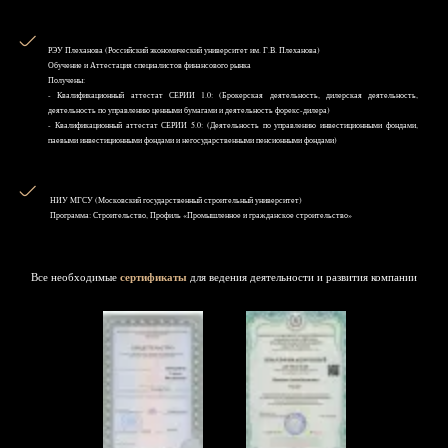
РЭУ Плеханова (Российский экономический университет им. Г.В. Плеханова)
Обучение и Аттестация специалистов финансового рынка
Получены:
- Квалификационный аттестат СЕРИИ 1.0: (Брокерская деятельность, дилерская деятельность,
деятельность по управлению ценными бумагами и деятельность форекс-дилера)
- Квалификационный аттестат СЕРИИ 5.0: (Деятельность по управлению инвестиционными фондами,
паевыми инвестиционными фондами и негосударственными пенсионными фондами)
НИУ MГСУ (Московский государственный строительный университет)
Программа: Строительство, Профиль «Промышленное и гражданское строительство»
Все необходимые
сертификаты
для ведения деятельности и развития компании