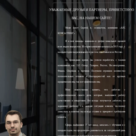
УВАЖАЕМЫЕ ДРУЗЬЯ И ПАРТНЕРЫ, ПРИВЕТСТВУЮ
ВАС, НА НАШЕМ САЙТЕ!
Меня зовут Сергей, я, основатель компании «АЛС
КОНСАЛТИНГ».
Я и моя команда занимаемся профессиональной оценкой
всех видов имущества. История компании началась в 2013 году, с
каждым годом мы развиваемся и растём, охватывая всю Россию.
За прошедшее время, мы успели поработать с такими
компаниями как: LG Group, Газпром, Ростех, Росэлектроника,
Финам, Сбербанк и прочими. Получили огромное количество
положительных отзывов и благодарностей как от крупных
юридических лиц, так и от физических лиц.
Могу ответственно заявить, что работаю с
профессионалами своего дела, которые, выполняют работу
качественно и оперативно. Ни всегда получается работать по
заданному шаблону, т.к. каждая ситуация клиента, по-своему
уникальна и конечно мы всегда ставим в приоритет требования
клиента.
Сфера, выбранная 15 лет назад, началась с обучения и с
каждым годом, мы продолжаем развиваться, на сегодняшний день
наработали колоссальный опыт и продолжаем его получать.