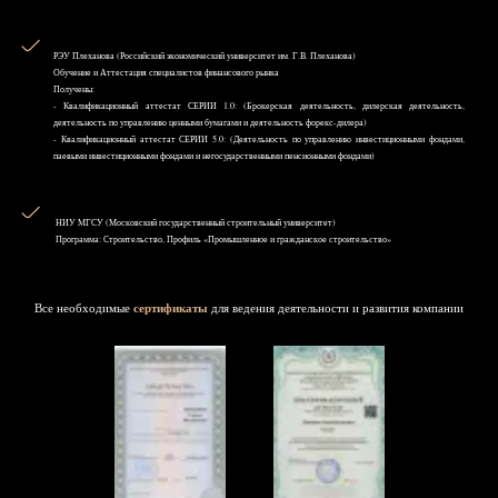
РЭУ Плеханова (Российский экономический университет им. Г.В. Плеханова)
Обучение и Аттестация специалистов финансового рынка
Получены:
- Квалификационный аттестат СЕРИИ 1.0: (Брокерская деятельность, дилерская деятельность,
деятельность по управлению ценными бумагами и деятельность форекс-дилера)
- Квалификационный аттестат СЕРИИ 5.0: (Деятельность по управлению инвестиционными фондами,
паевыми инвестиционными фондами и негосударственными пенсионными фондами)
НИУ MГСУ (Московский государственный строительный университет)
Программа: Строительство, Профиль «Промышленное и гражданское строительство»
Все необходимые
сертификаты
для ведения деятельности и развития компании