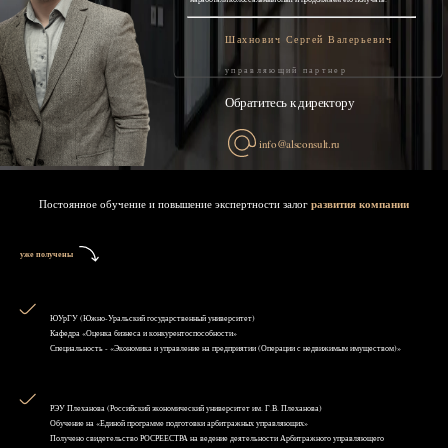
Шахнович Сергей Валерьевич
управляющий партнер
Обратитесь к директору
info@alsconsult.ru
Постоянное обучение и повышение экспертности залог
развития компании
уже получены
ЮУрГУ (Южно-Уральский государственный университет)
Кафедра «Оценка бизнеса и конкурентоспособности»
Специальность - «Экономика и управление на предприятии (Операции с недвижимым имуществом)»
РЭУ Плеханова (Российский экономический университет им. Г.В. Плеханова)
Обучение на «Единой программе подготовки арбитражных управляющих»
Получено свидетельство РОСРЕЕСТРА на ведение деятельности Арбитражного управляющего