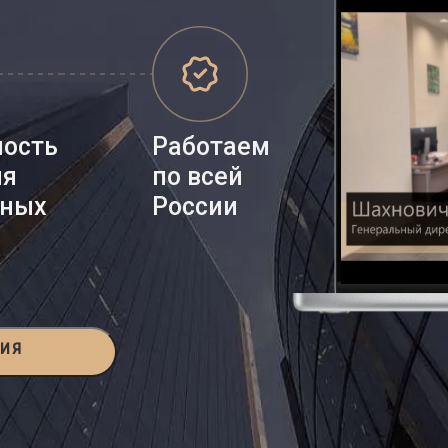
ность
Работаем
ия
по всей
нных
России
ЦИЯ