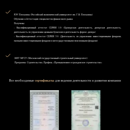
РЭУ Плеханова (Российский экономический университет им. Г.В. Плеханова)
Обучение и Аттестация специалистов финансового рынка
Получены:
- Квалификационный аттестат СЕРИИ 1.0: (Брокерская деятельность, дилерская деятельность,
деятельность по управлению ценными бумагами и деятельность форекс-дилера)
- Квалификационный аттестат СЕРИИ 5.0: (Деятельность по управлению инвестиционными фондами,
паевыми инвестиционными фондами и негосударственными пенсионными фондами)
НИУ MГСУ (Московский государственный строительный университет)
Программа: Строительство, Профиль «Промышленное и гражданское строительство»
Все необходимые
сертификаты
для ведения деятельности и развития компании