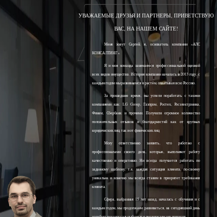
УВАЖАЕМЫЕ ДРУЗЬЯ И ПАРТНЕРЫ, ПРИВЕТСТВУЮ
ВАС, НА НАШЕМ САЙТЕ!
Меня зовут Сергей, я, основатель компании «АЛС
КОНСАЛТИНГ».
Я и моя команда занимаемся профессиональной оценкой
всех видов имущества. История компании началась в 2013 году, с
каждым годом мы развиваемся и растём, охватывая всю Россию.
За прошедшее время, мы успели поработать с такими
компаниями как: LG Group, Газпром, Ростех, Росэлектроника,
Финам, Сбербанк и прочими. Получили огромное количество
положительных отзывов и благодарностей как от крупных
юридических лиц, так и от физических лиц.
Могу ответственно заявить, что работаю с
профессионалами своего дела, которые, выполняют работу
качественно и оперативно. Ни всегда получается работать по
заданному шаблону, т.к. каждая ситуация клиента, по-своему
уникальна и конечно мы всегда ставим в приоритет требования
клиента.
Сфера, выбранная 15 лет назад, началась с обучения и с
каждым годом, мы продолжаем развиваться, на сегодняшний день
наработали колоссальный опыт и продолжаем его получать.