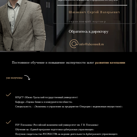
Шахнович Сергей Валерьевич
управляющий партнер
Обратитесь к директору
info@alsconsult.ru
Постоянное обучение и повышение экспертности залог
развития компании
уже получены
ЮУрГУ (Южно-Уральский государственный университет)
Кафедра «Оценка бизнеса и конкурентоспособности»
Специальность - «Экономика и управление на предприятии (Операции с недвижимым имуществом)»
РЭУ Плеханова (Российский экономический университет им. Г.В. Плеханова)
Обучение на «Единой программе подготовки арбитражных управляющих»
Получено свидетельство РОСРЕЕСТРА на ведение деятельности Арбитражного управляющего