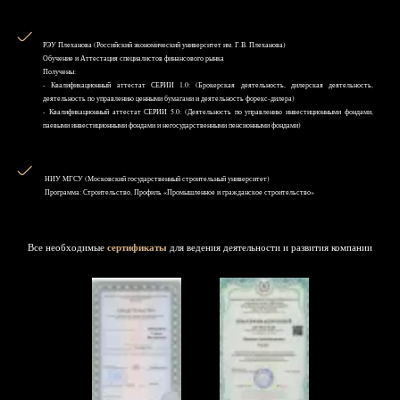
РЭУ Плеханова (Российский экономический университет им. Г.В. Плеханова)
Обучение и Аттестация специалистов финансового рынка
Получены:
- Квалификационный аттестат СЕРИИ 1.0: (Брокерская деятельность, дилерская деятельность,
деятельность по управлению ценными бумагами и деятельность форекс-дилера)
- Квалификационный аттестат СЕРИИ 5.0: (Деятельность по управлению инвестиционными фондами,
паевыми инвестиционными фондами и негосударственными пенсионными фондами)
НИУ MГСУ (Московский государственный строительный университет)
Программа: Строительство, Профиль «Промышленное и гражданское строительство»
Все необходимые
сертификаты
для ведения деятельности и развития компании