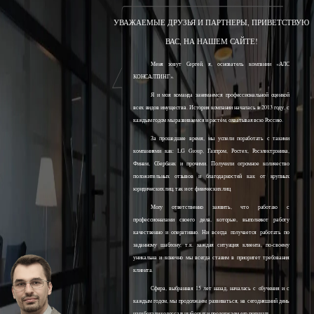
УВАЖАЕМЫЕ ДРУЗЬЯ И ПАРТНЕРЫ, ПРИВЕТСТВУЮ
ВАС, НА НАШЕМ САЙТЕ!
Меня зовут Сергей, я, основатель компании «АЛС
КОНСАЛТИНГ».
Я и моя команда занимаемся профессиональной оценкой
всех видов имущества. История компании началась в 2013 году, с
каждым годом мы развиваемся и растём, охватывая всю Россию.
За прошедшее время, мы успели поработать с такими
компаниями как: LG Group, Газпром, Ростех, Росэлектроника,
Финам, Сбербанк и прочими. Получили огромное количество
положительных отзывов и благодарностей как от крупных
юридических лиц, так и от физических лиц.
Могу ответственно заявить, что работаю с
профессионалами своего дела, которые, выполняют работу
качественно и оперативно. Ни всегда получается работать по
заданному шаблону, т.к. каждая ситуация клиента, по-своему
уникальна и конечно мы всегда ставим в приоритет требования
клиента.
Сфера, выбранная 15 лет назад, началась с обучения и с
каждым годом, мы продолжаем развиваться, на сегодняшний день
наработали колоссальный опыт и продолжаем его получать.