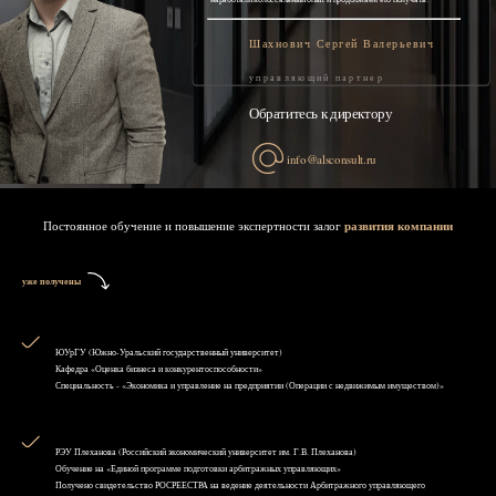
Шахнович Сергей Валерьевич
управляющий партнер
Обратитесь к директору
info@alsconsult.ru
Постоянное обучение и повышение экспертности залог
развития компании
уже получены
ЮУрГУ (Южно-Уральский государственный университет)
Кафедра «Оценка бизнеса и конкурентоспособности»
Специальность - «Экономика и управление на предприятии (Операции с недвижимым имуществом)»
РЭУ Плеханова (Российский экономический университет им. Г.В. Плеханова)
Обучение на «Единой программе подготовки арбитражных управляющих»
Получено свидетельство РОСРЕЕСТРА на ведение деятельности Арбитражного управляющего