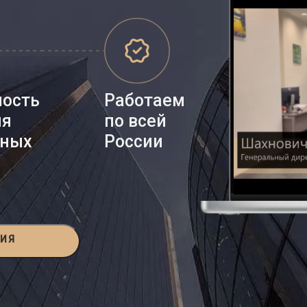
ность
Работаем
ия
по всей
нных
России
ЦИЯ