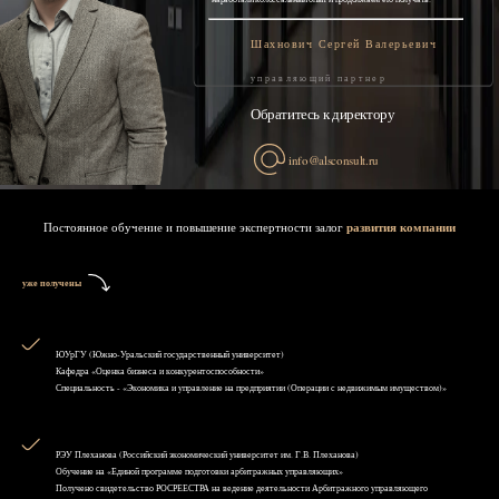
Шахнович Сергей Валерьевич
управляющий партнер
Обратитесь к директору
info@alsconsult.ru
Постоянное обучение и повышение экспертности залог
развития компании
уже получены
ЮУрГУ (Южно-Уральский государственный университет)
Кафедра «Оценка бизнеса и конкурентоспособности»
Специальность - «Экономика и управление на предприятии (Операции с недвижимым имуществом)»
РЭУ Плеханова (Российский экономический университет им. Г.В. Плеханова)
Обучение на «Единой программе подготовки арбитражных управляющих»
Получено свидетельство РОСРЕЕСТРА на ведение деятельности Арбитражного управляющего