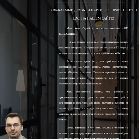
УВАЖАЕМЫЕ ДРУЗЬЯ И ПАРТНЕРЫ, ПРИВЕТСТВУЮ
ВАС, НА НАШЕМ САЙТЕ!
Меня зовут Сергей, я, основатель компании «АЛС
КОНСАЛТИНГ».
Я и моя команда занимаемся профессиональной оценкой
всех видов имущества. История компании началась в 2013 году, с
каждым годом мы развиваемся и растём, охватывая всю Россию.
За прошедшее время, мы успели поработать с такими
компаниями как: LG Group, Газпром, Ростех, Росэлектроника,
Финам, Сбербанк и прочими. Получили огромное количество
положительных отзывов и благодарностей как от крупных
юридических лиц, так и от физических лиц.
Могу ответственно заявить, что работаю с
профессионалами своего дела, которые, выполняют работу
качественно и оперативно. Ни всегда получается работать по
заданному шаблону, т.к. каждая ситуация клиента, по-своему
уникальна и конечно мы всегда ставим в приоритет требования
клиента.
Сфера, выбранная 15 лет назад, началась с обучения и с
каждым годом, мы продолжаем развиваться, на сегодняшний день
наработали колоссальный опыт и продолжаем его получать.