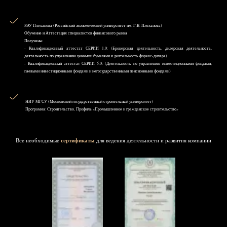
РЭУ Плеханова (Российский экономический университет им. Г.В. Плеханова)
Обучение и Аттестация специалистов финансового рынка
Получены:
- Квалификационный аттестат СЕРИИ 1.0: (Брокерская деятельность, дилерская деятельность,
деятельность по управлению ценными бумагами и деятельность форекс-дилера)
- Квалификационный аттестат СЕРИИ 5.0: (Деятельность по управлению инвестиционными фондами,
паевыми инвестиционными фондами и негосударственными пенсионными фондами)
НИУ MГСУ (Московский государственный строительный университет)
Программа: Строительство, Профиль «Промышленное и гражданское строительство»
Все необходимые
сертификаты
для ведения деятельности и развития компании