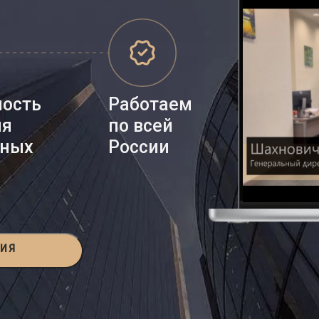
ность
Работаем
ия
по всей
нных
России
ЦИЯ