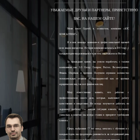
УВАЖАЕМЫЕ ДРУЗЬЯ И ПАРТНЕРЫ, ПРИВЕТСТВУЮ
ВАС, НА НАШЕМ САЙТЕ!
Меня зовут Сергей, я, основатель компании «АЛС
КОНСАЛТИНГ».
Я и моя команда занимаемся профессиональной оценкой
всех видов имущества. История компании началась в 2013 году, с
каждым годом мы развиваемся и растём, охватывая всю Россию.
За прошедшее время, мы успели поработать с такими
компаниями как: LG Group, Газпром, Ростех, Росэлектроника,
Финам, Сбербанк и прочими. Получили огромное количество
положительных отзывов и благодарностей как от крупных
юридических лиц, так и от физических лиц.
Могу ответственно заявить, что работаю с
профессионалами своего дела, которые, выполняют работу
качественно и оперативно. Ни всегда получается работать по
заданному шаблону, т.к. каждая ситуация клиента, по-своему
уникальна и конечно мы всегда ставим в приоритет требования
клиента.
Сфера, выбранная 15 лет назад, началась с обучения и с
каждым годом, мы продолжаем развиваться, на сегодняшний день
наработали колоссальный опыт и продолжаем его получать.