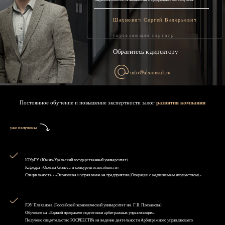
Шахнович Сергей Валерьевич
управляющий партнер
Обратитесь к директору
info@alsconsult.ru
Постоянное обучение и повышение экспертности залог
развития компании
уже получены
ЮУрГУ (Южно-Уральский государственный университет)
Кафедра «Оценка бизнеса и конкурентоспособности»
Специальность - «Экономика и управление на предприятии (Операции с недвижимым имуществом)»
РЭУ Плеханова (Российский экономический университет им. Г.В. Плеханова)
Обучение на «Единой программе подготовки арбитражных управляющих»
Получено свидетельство РОСРЕЕСТРА на ведение деятельности Арбитражного управляющего