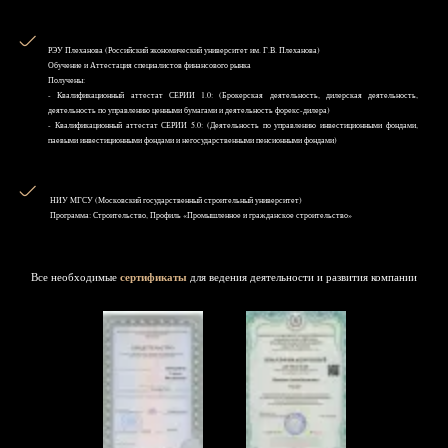
РЭУ Плеханова (Российский экономический университет им. Г.В. Плеханова)
Обучение и Аттестация специалистов финансового рынка
Получены:
- Квалификационный аттестат СЕРИИ 1.0: (Брокерская деятельность, дилерская деятельность,
деятельность по управлению ценными бумагами и деятельность форекс-дилера)
- Квалификационный аттестат СЕРИИ 5.0: (Деятельность по управлению инвестиционными фондами,
паевыми инвестиционными фондами и негосударственными пенсионными фондами)
НИУ MГСУ (Московский государственный строительный университет)
Программа: Строительство, Профиль «Промышленное и гражданское строительство»
Все необходимые
сертификаты
для ведения деятельности и развития компании