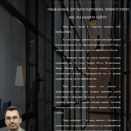
УВАЖАЕМЫЕ ДРУЗЬЯ И ПАРТНЕРЫ, ПРИВЕТСТВУЮ
ВАС, НА НАШЕМ САЙТЕ!
Меня зовут Сергей, я, основатель компании «АЛС
КОНСАЛТИНГ».
Я и моя команда занимаемся профессиональной оценкой
всех видов имущества. История компании началась в 2013 году, с
каждым годом мы развиваемся и растём, охватывая всю Россию.
За прошедшее время, мы успели поработать с такими
компаниями как: LG Group, Газпром, Ростех, Росэлектроника,
Финам, Сбербанк и прочими. Получили огромное количество
положительных отзывов и благодарностей как от крупных
юридических лиц, так и от физических лиц.
Могу ответственно заявить, что работаю с
профессионалами своего дела, которые, выполняют работу
качественно и оперативно. Ни всегда получается работать по
заданному шаблону, т.к. каждая ситуация клиента, по-своему
уникальна и конечно мы всегда ставим в приоритет требования
клиента.
Сфера, выбранная 15 лет назад, началась с обучения и с
каждым годом, мы продолжаем развиваться, на сегодняшний день
наработали колоссальный опыт и продолжаем его получать.