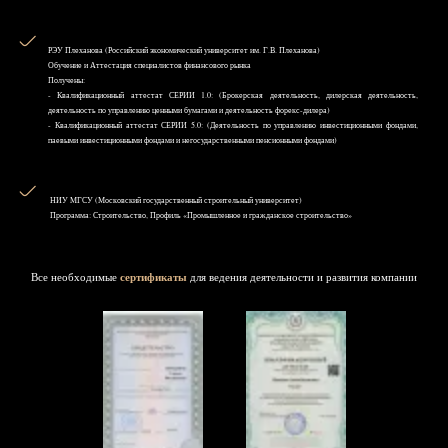
РЭУ Плеханова (Российский экономический университет им. Г.В. Плеханова)
Обучение и Аттестация специалистов финансового рынка
Получены:
- Квалификационный аттестат СЕРИИ 1.0: (Брокерская деятельность, дилерская деятельность,
деятельность по управлению ценными бумагами и деятельность форекс-дилера)
- Квалификационный аттестат СЕРИИ 5.0: (Деятельность по управлению инвестиционными фондами,
паевыми инвестиционными фондами и негосударственными пенсионными фондами)
НИУ MГСУ (Московский государственный строительный университет)
Программа: Строительство, Профиль «Промышленное и гражданское строительство»
Все необходимые
сертификаты
для ведения деятельности и развития компании