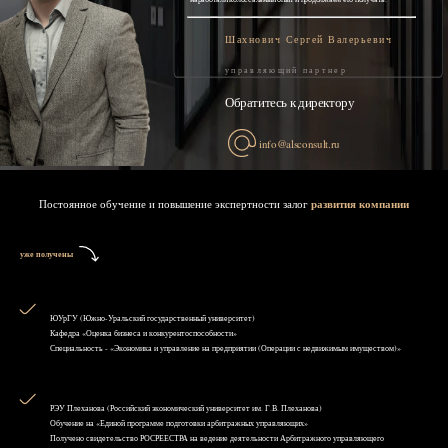
Шахнович Сергей Валерьевич
управляющий партнер
Обратитесь к директору
info@alsconsult.ru
Постоянное обучение и повышение экспертности залог
развития компании
уже получены
ЮУрГУ (Южно-Уральский государственный университет)
Кафедра «Оценка бизнеса и конкурентоспособности»
Специальность - «Экономика и управление на предприятии (Операции с недвижимым имуществом)»
РЭУ Плеханова (Российский экономический университет им. Г.В. Плеханова)
Обучение на «Единой программе подготовки арбитражных управляющих»
Получено свидетельство РОСРЕЕСТРА на ведение деятельности Арбитражного управляющего