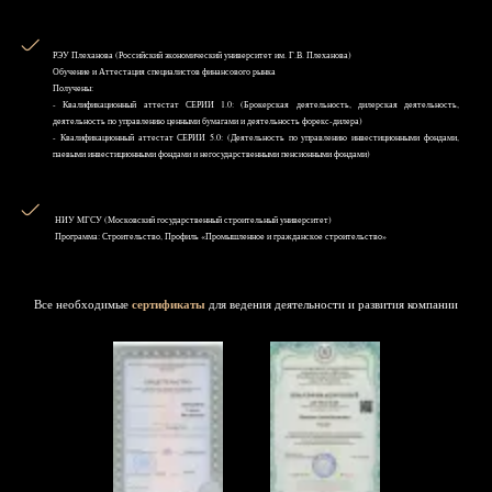
РЭУ Плеханова (Российский экономический университет им. Г.В. Плеханова)
Обучение и Аттестация специалистов финансового рынка
Получены:
- Квалификационный аттестат СЕРИИ 1.0: (Брокерская деятельность, дилерская деятельность,
деятельность по управлению ценными бумагами и деятельность форекс-дилера)
- Квалификационный аттестат СЕРИИ 5.0: (Деятельность по управлению инвестиционными фондами,
паевыми инвестиционными фондами и негосударственными пенсионными фондами)
НИУ MГСУ (Московский государственный строительный университет)
Программа: Строительство, Профиль «Промышленное и гражданское строительство»
Все необходимые
сертификаты
для ведения деятельности и развития компании