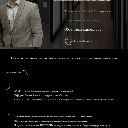
Шахнович Сергей Валерьевич
управляющий партнер
Обратитесь к директору
info@alsconsult.ru
Постоянное обучение и повышение экспертности залог
развития компании
уже получены
ЮУрГУ (Южно-Уральский государственный университет)
Кафедра «Оценка бизнеса и конкурентоспособности»
Специальность - «Экономика и управление на предприятии (Операции с недвижимым имуществом)»
РЭУ Плеханова (Российский экономический университет им. Г.В. Плеханова)
Обучение на «Единой программе подготовки арбитражных управляющих»
Получено свидетельство РОСРЕЕСТРА на ведение деятельности Арбитражного управляющего