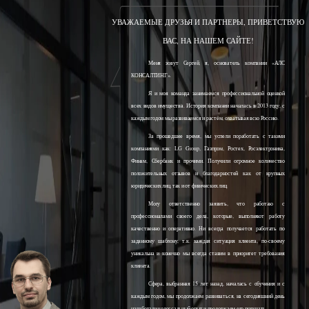
УВАЖАЕМЫЕ ДРУЗЬЯ И ПАРТНЕРЫ, ПРИВЕТСТВУЮ
ВАС, НА НАШЕМ САЙТЕ!
Меня зовут Сергей, я, основатель компании «АЛС
КОНСАЛТИНГ».
Я и моя команда занимаемся профессиональной оценкой
всех видов имущества. История компании началась в 2013 году, с
каждым годом мы развиваемся и растём, охватывая всю Россию.
За прошедшее время, мы успели поработать с такими
компаниями как: LG Group, Газпром, Ростех, Росэлектроника,
Финам, Сбербанк и прочими. Получили огромное количество
положительных отзывов и благодарностей как от крупных
юридических лиц, так и от физических лиц.
Могу ответственно заявить, что работаю с
профессионалами своего дела, которые, выполняют работу
качественно и оперативно. Ни всегда получается работать по
заданному шаблону, т.к. каждая ситуация клиента, по-своему
уникальна и конечно мы всегда ставим в приоритет требования
клиента.
Сфера, выбранная 15 лет назад, началась с обучения и с
каждым годом, мы продолжаем развиваться, на сегодняшний день
наработали колоссальный опыт и продолжаем его получать.