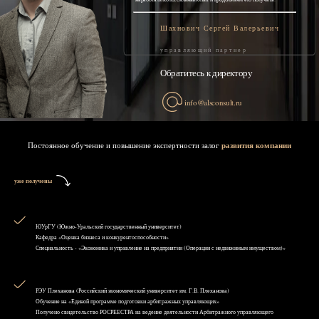
Шахнович Сергей Валерьевич
управляющий партнер
Обратитесь к директору
info@alsconsult.ru
Постоянное обучение и повышение экспертности залог
развития компании
уже получены
ЮУрГУ (Южно-Уральский государственный университет)
Кафедра «Оценка бизнеса и конкурентоспособности»
Специальность - «Экономика и управление на предприятии (Операции с недвижимым имуществом)»
РЭУ Плеханова (Российский экономический университет им. Г.В. Плеханова)
Обучение на «Единой программе подготовки арбитражных управляющих»
Получено свидетельство РОСРЕЕСТРА на ведение деятельности Арбитражного управляющего