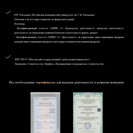
РЭУ Плеханова (Российский экономический университет им. Г.В. Плеханова)
Обучение и Аттестация специалистов финансового рынка
Получены:
- Квалификационный аттестат СЕРИИ 1.0: (Брокерская деятельность, дилерская деятельность,
деятельность по управлению ценными бумагами и деятельность форекс-дилера)
- Квалификационный аттестат СЕРИИ 5.0: (Деятельность по управлению инвестиционными фондами,
паевыми инвестиционными фондами и негосударственными пенсионными фондами)
НИУ MГСУ (Московский государственный строительный университет)
Программа: Строительство, Профиль «Промышленное и гражданское строительство»
Все необходимые
сертификаты
для ведения деятельности и развития компании