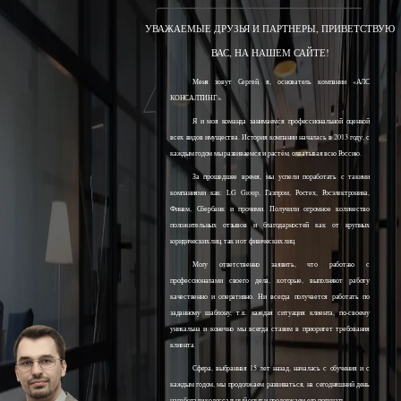
УВАЖАЕМЫЕ ДРУЗЬЯ И ПАРТНЕРЫ, ПРИВЕТСТВУЮ
ВАС, НА НАШЕМ САЙТЕ!
Меня зовут Сергей, я, основатель компании «АЛС
КОНСАЛТИНГ».
Я и моя команда занимаемся профессиональной оценкой
всех видов имущества. История компании началась в 2013 году, с
каждым годом мы развиваемся и растём, охватывая всю Россию.
За прошедшее время, мы успели поработать с такими
компаниями как: LG Group, Газпром, Ростех, Росэлектроника,
Финам, Сбербанк и прочими. Получили огромное количество
положительных отзывов и благодарностей как от крупных
юридических лиц, так и от физических лиц.
Могу ответственно заявить, что работаю с
профессионалами своего дела, которые, выполняют работу
качественно и оперативно. Ни всегда получается работать по
заданному шаблону, т.к. каждая ситуация клиента, по-своему
уникальна и конечно мы всегда ставим в приоритет требования
клиента.
Сфера, выбранная 15 лет назад, началась с обучения и с
каждым годом, мы продолжаем развиваться, на сегодняшний день
наработали колоссальный опыт и продолжаем его получать.