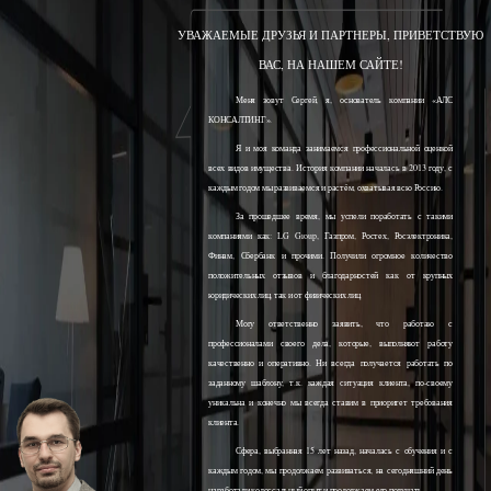
УВАЖАЕМЫЕ ДРУЗЬЯ И ПАРТНЕРЫ, ПРИВЕТСТВУЮ
ВАС, НА НАШЕМ САЙТЕ!
Меня зовут Сергей, я, основатель компании «АЛС
КОНСАЛТИНГ».
Я и моя команда занимаемся профессиональной оценкой
всех видов имущества. История компании началась в 2013 году, с
каждым годом мы развиваемся и растём, охватывая всю Россию.
За прошедшее время, мы успели поработать с такими
компаниями как: LG Group, Газпром, Ростех, Росэлектроника,
Финам, Сбербанк и прочими. Получили огромное количество
положительных отзывов и благодарностей как от крупных
юридических лиц, так и от физических лиц.
Могу ответственно заявить, что работаю с
профессионалами своего дела, которые, выполняют работу
качественно и оперативно. Ни всегда получается работать по
заданному шаблону, т.к. каждая ситуация клиента, по-своему
уникальна и конечно мы всегда ставим в приоритет требования
клиента.
Сфера, выбранная 15 лет назад, началась с обучения и с
каждым годом, мы продолжаем развиваться, на сегодняшний день
наработали колоссальный опыт и продолжаем его получать.