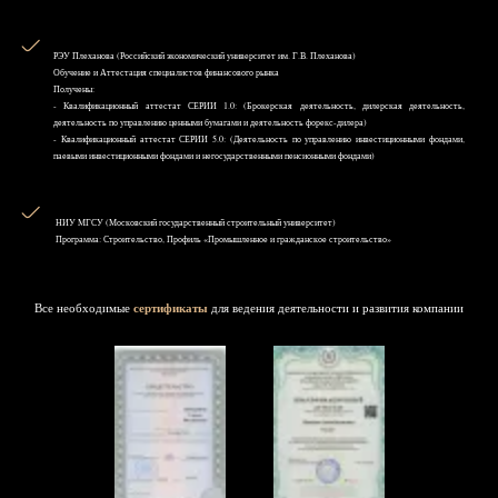
РЭУ Плеханова (Российский экономический университет им. Г.В. Плеханова)
Обучение и Аттестация специалистов финансового рынка
Получены:
- Квалификационный аттестат СЕРИИ 1.0: (Брокерская деятельность, дилерская деятельность,
деятельность по управлению ценными бумагами и деятельность форекс-дилера)
- Квалификационный аттестат СЕРИИ 5.0: (Деятельность по управлению инвестиционными фондами,
паевыми инвестиционными фондами и негосударственными пенсионными фондами)
НИУ MГСУ (Московский государственный строительный университет)
Программа: Строительство, Профиль «Промышленное и гражданское строительство»
Все необходимые
сертификаты
для ведения деятельности и развития компании