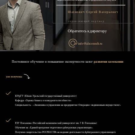
Шахнович Сергей Валерьевич
управляющий партнер
Обратитесь к директору
info@alsconsult.ru
Постоянное обучение и повышение экспертности залог
развития компании
уже получены
ЮУрГУ (Южно-Уральский государственный университет)
Кафедра «Оценка бизнеса и конкурентоспособности»
Специальность - «Экономика и управление на предприятии (Операции с недвижимым имуществом)»
РЭУ Плеханова (Российский экономический университет им. Г.В. Плеханова)
Обучение на «Единой программе подготовки арбитражных управляющих»
Получено свидетельство РОСРЕЕСТРА на ведение деятельности Арбитражного управляющего