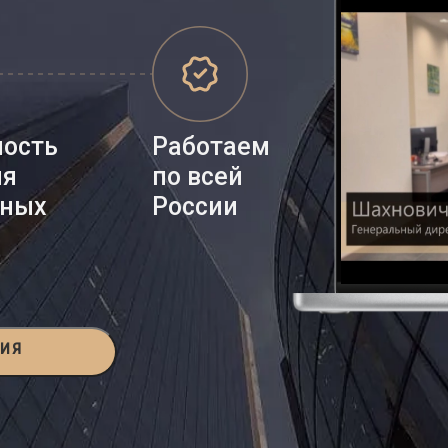
ность
Работаем
ия
по всей
нных
России
ЦИЯ