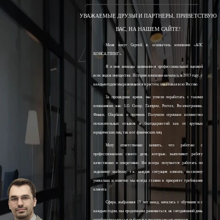
УВАЖАЕМЫЕ ДРУЗЬЯ И ПАРТНЕРЫ, ПРИВЕТСТВУЮ
ВАС, НА НАШЕМ САЙТЕ!
Меня зовут Сергей, я, основатель компании «АЛС
КОНСАЛТИНГ».
Я и моя команда занимаемся профессиональной оценкой
всех видов имущества. История компании началась в 2013 году, с
каждым годом мы развиваемся и растём, охватывая всю Россию.
За прошедшее время, мы успели поработать с такими
компаниями как: LG Group, Газпром, Ростех, Росэлектроника,
Финам, Сбербанк и прочими. Получили огромное количество
положительных отзывов и благодарностей как от крупных
юридических лиц, так и от физических лиц.
Могу ответственно заявить, что работаю с
профессионалами своего дела, которые, выполняют работу
качественно и оперативно. Ни всегда получается работать по
заданному шаблону, т.к. каждая ситуация клиента, по-своему
уникальна и конечно мы всегда ставим в приоритет требования
клиента.
Сфера, выбранная 15 лет назад, началась с обучения и с
каждым годом, мы продолжаем развиваться, на сегодняшний день
наработали колоссальный опыт и продолжаем его получать.