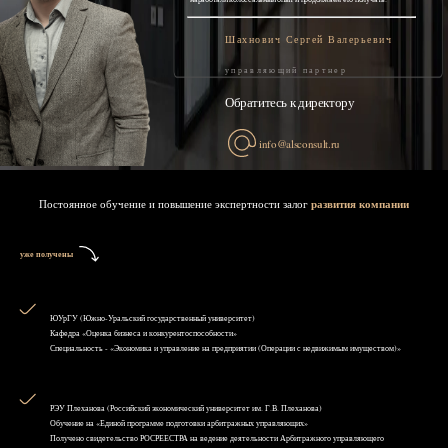
Шахнович Сергей Валерьевич
управляющий партнер
Обратитесь к директору
info@alsconsult.ru
Постоянное обучение и повышение экспертности залог
развития компании
уже получены
ЮУрГУ (Южно-Уральский государственный университет)
Кафедра «Оценка бизнеса и конкурентоспособности»
Специальность - «Экономика и управление на предприятии (Операции с недвижимым имуществом)»
РЭУ Плеханова (Российский экономический университет им. Г.В. Плеханова)
Обучение на «Единой программе подготовки арбитражных управляющих»
Получено свидетельство РОСРЕЕСТРА на ведение деятельности Арбитражного управляющего