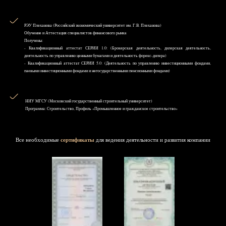
РЭУ Плеханова (Российский экономический университет им. Г.В. Плеханова)
Обучение и Аттестация специалистов финансового рынка
Получены:
- Квалификационный аттестат СЕРИИ 1.0: (Брокерская деятельность, дилерская деятельность,
деятельность по управлению ценными бумагами и деятельность форекс-дилера)
- Квалификационный аттестат СЕРИИ 5.0: (Деятельность по управлению инвестиционными фондами,
паевыми инвестиционными фондами и негосударственными пенсионными фондами)
НИУ MГСУ (Московский государственный строительный университет)
Программа: Строительство, Профиль «Промышленное и гражданское строительство»
Все необходимые
сертификаты
для ведения деятельности и развития компании