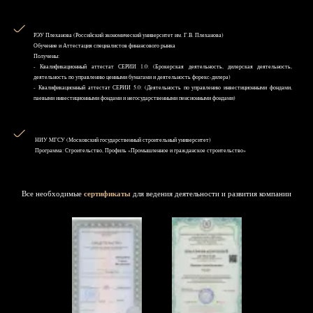
РЭУ Плеханова (Российский экономический университет им. Г.В. Плеханова)
Обучение и Аттестация специалистов финансового рынка
Получены:
- Квалификационный аттестат СЕРИИ 1.0: (Брокерская деятельность, дилерская деятельность,
деятельность по управлению ценными бумагами и деятельность форекс-дилера)
- Квалификационный аттестат СЕРИИ 5.0: (Деятельность по управлению инвестиционными фондами,
паевыми инвестиционными фондами и негосударственными пенсионными фондами)
НИУ MГСУ (Московский государственный строительный университет)
Программа: Строительство, Профиль «Промышленное и гражданское строительство»
Все необходимые
сертификаты
для ведения деятельности и развития компании