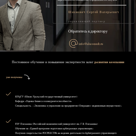
Шахнович Сергей Валерьевич
управляющий партнер
Обратитесь к директору
info@alsconsult.ru
Постоянное обучение и повышение экспертности залог
развития компании
уже получены
ЮУрГУ (Южно-Уральский государственный университет)
Кафедра «Оценка бизнеса и конкурентоспособности»
Специальность - «Экономика и управление на предприятии (Операции с недвижимым имуществом)»
РЭУ Плеханова (Российский экономический университет им. Г.В. Плеханова)
Обучение на «Единой программе подготовки арбитражных управляющих»
Получено свидетельство РОСРЕЕСТРА на ведение деятельности Арбитражного управляющего