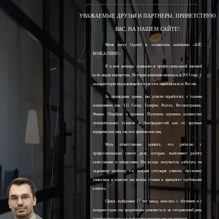
УВАЖАЕМЫЕ ДРУЗЬЯ И ПАРТНЕРЫ, ПРИВЕТСТВУЮ
ВАС, НА НАШЕМ САЙТЕ!
Меня зовут Сергей, я, основатель компании «АЛС
КОНСАЛТИНГ».
Я и моя команда занимаемся профессиональной оценкой
всех видов имущества. История компании началась в 2013 году, с
каждым годом мы развиваемся и растём, охватывая всю Россию.
За прошедшее время, мы успели поработать с такими
компаниями как: LG Group, Газпром, Ростех, Росэлектроника,
Финам, Сбербанк и прочими. Получили огромное количество
положительных отзывов и благодарностей как от крупных
юридических лиц, так и от физических лиц.
Могу ответственно заявить, что работаю с
профессионалами своего дела, которые, выполняют работу
качественно и оперативно. Ни всегда получается работать по
заданному шаблону, т.к. каждая ситуация клиента, по-своему
уникальна и конечно мы всегда ставим в приоритет требования
клиента.
Сфера, выбранная 15 лет назад, началась с обучения и с
каждым годом, мы продолжаем развиваться, на сегодняшний день
наработали колоссальный опыт и продолжаем его получать.