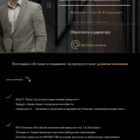
Шахнович Сергей Валерьевич
управляющий партнер
Обратитесь к директору
info@alsconsult.ru
Постоянное обучение и повышение экспертности залог
развития компании
уже получены
ЮУрГУ (Южно-Уральский государственный университет)
Кафедра «Оценка бизнеса и конкурентоспособности»
Специальность - «Экономика и управление на предприятии (Операции с недвижимым имуществом)»
РЭУ Плеханова (Российский экономический университет им. Г.В. Плеханова)
Обучение на «Единой программе подготовки арбитражных управляющих»
Получено свидетельство РОСРЕЕСТРА на ведение деятельности Арбитражного управляющего