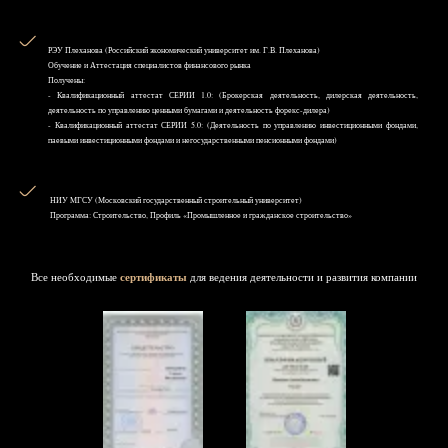
РЭУ Плеханова (Российский экономический университет им. Г.В. Плеханова)
Обучение и Аттестация специалистов финансового рынка
Получены:
- Квалификационный аттестат СЕРИИ 1.0: (Брокерская деятельность, дилерская деятельность,
деятельность по управлению ценными бумагами и деятельность форекс-дилера)
- Квалификационный аттестат СЕРИИ 5.0: (Деятельность по управлению инвестиционными фондами,
паевыми инвестиционными фондами и негосударственными пенсионными фондами)
НИУ MГСУ (Московский государственный строительный университет)
Программа: Строительство, Профиль «Промышленное и гражданское строительство»
Все необходимые
сертификаты
для ведения деятельности и развития компании