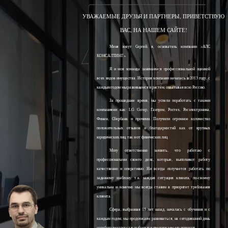
УВАЖАЕМЫЕ ДРУЗЬЯ И ПАРТНЕРЫ, ПРИВЕТСТВУЮ
ВАС, НА НАШЕМ САЙТЕ!
Меня зовут Сергей, я, основатель компании «АЛС
КОНСАЛТИНГ».
Я и моя команда занимаемся профессиональной оценкой
всех видов имущества. История компании началась в 2013 году, с
каждым годом мы развиваемся и растём, охватывая всю Россию.
За прошедшее время, мы успели поработать с такими
компаниями как: LG Group, Газпром, Ростех, Росэлектроника,
Финам, Сбербанк и прочими. Получили огромное количество
положительных отзывов и благодарностей как от крупных
юридических лиц, так и от физических лиц.
Могу ответственно заявить, что работаю с
профессионалами своего дела, которые, выполняют работу
качественно и оперативно. Ни всегда получается работать по
заданному шаблону, т.к. каждая ситуация клиента, по-своему
уникальна и конечно мы всегда ставим в приоритет требования
клиента.
Сфера, выбранная 15 лет назад, началась с обучения и с
каждым годом, мы продолжаем развиваться, на сегодняшний день
наработали колоссальный опыт и продолжаем его получать.