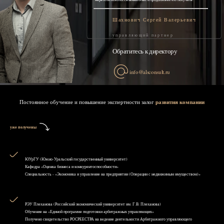
Шахнович Сергей Валерьевич
управляющий партнер
Обратитесь к директору
info@alsconsult.ru
Постоянное обучение и повышение экспертности залог
развития компании
уже получены
ЮУрГУ (Южно-Уральский государственный университет)
Кафедра «Оценка бизнеса и конкурентоспособности»
Специальность - «Экономика и управление на предприятии (Операции с недвижимым имуществом)»
РЭУ Плеханова (Российский экономический университет им. Г.В. Плеханова)
Обучение на «Единой программе подготовки арбитражных управляющих»
Получено свидетельство РОСРЕЕСТРА на ведение деятельности Арбитражного управляющего