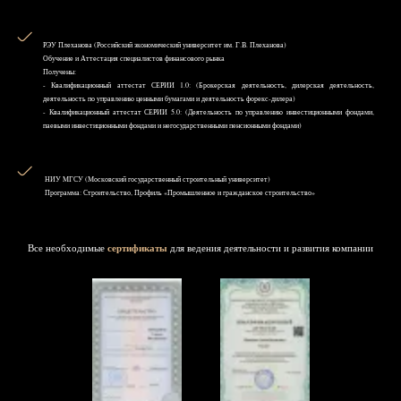
РЭУ Плеханова (Российский экономический университет им. Г.В. Плеханова)
Обучение и Аттестация специалистов финансового рынка
Получены:
- Квалификационный аттестат СЕРИИ 1.0: (Брокерская деятельность, дилерская деятельность,
деятельность по управлению ценными бумагами и деятельность форекс-дилера)
- Квалификационный аттестат СЕРИИ 5.0: (Деятельность по управлению инвестиционными фондами,
паевыми инвестиционными фондами и негосударственными пенсионными фондами)
НИУ MГСУ (Московский государственный строительный университет)
Программа: Строительство, Профиль «Промышленное и гражданское строительство»
Все необходимые
сертификаты
для ведения деятельности и развития компании