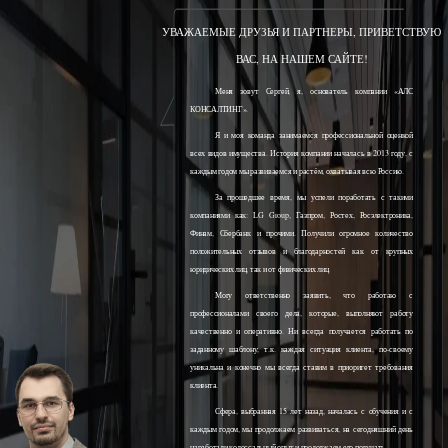
УВАЖАЕМЫЕ ДРУЗЬЯ И ПАРТНЕРЫ, ПРИВЕТСТВУЮ
ВАС, НА НАШЕМ САЙТЕ!
Меня зовут Сергей, я, основатель компании «АЛС
КОНСАЛТИНГ».
Я и моя команда занимаемся профессиональной оценкой
всех видов имущества. История компании началась в 2013 году, с
каждым годом мы развиваемся и растём, охватывая всю Россию.
За прошедшее время, мы успели поработать с такими
компаниями как: LG Group, Газпром, Ростех, Росэлектроника,
Финам, Сбербанк и прочими. Получили огромное количество
положительных отзывов и благодарностей как от крупных
юридических лиц, так и от физических лиц.
Могу ответственно заявить, что работаю с
профессионалами своего дела, которые, выполняют работу
качественно и оперативно. Ни всегда получается работать по
заданному шаблону, т.к. каждая ситуация клиента, по-своему
уникальна и конечно мы всегда ставим в приоритет требования
клиента.
Сфера, выбранная 15 лет назад, началась с обучения и с
каждым годом, мы продолжаем развиваться, на сегодняшний день
наработали колоссальный опыт и продолжаем его получать.