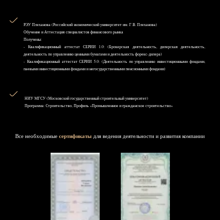
РЭУ Плеханова (Российский экономический университет им. Г.В. Плеханова)
Обучение и Аттестация специалистов финансового рынка
Получены:
- Квалификационный аттестат СЕРИИ 1.0: (Брокерская деятельность, дилерская деятельность,
деятельность по управлению ценными бумагами и деятельность форекс-дилера)
- Квалификационный аттестат СЕРИИ 5.0: (Деятельность по управлению инвестиционными фондами,
паевыми инвестиционными фондами и негосударственными пенсионными фондами)
НИУ MГСУ (Московский государственный строительный университет)
Программа: Строительство, Профиль «Промышленное и гражданское строительство»
Все необходимые
сертификаты
для ведения деятельности и развития компании