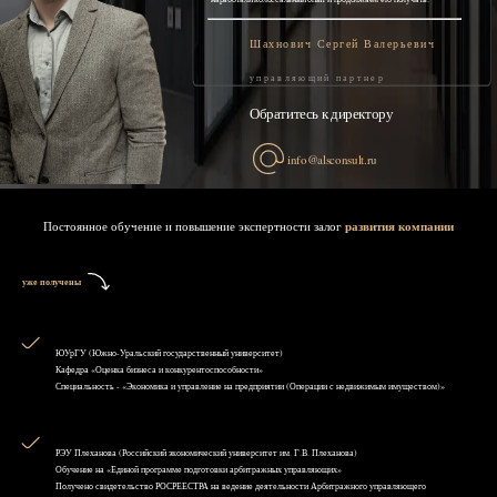
Шахнович Сергей Валерьевич
управляющий партнер
Обратитесь к директору
info@alsconsult.ru
Постоянное обучение и повышение экспертности залог
развития компании
уже получены
ЮУрГУ (Южно-Уральский государственный университет)
Кафедра «Оценка бизнеса и конкурентоспособности»
Специальность - «Экономика и управление на предприятии (Операции с недвижимым имуществом)»
РЭУ Плеханова (Российский экономический университет им. Г.В. Плеханова)
Обучение на «Единой программе подготовки арбитражных управляющих»
Получено свидетельство РОСРЕЕСТРА на ведение деятельности Арбитражного управляющего