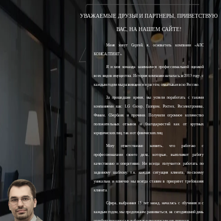
УВАЖАЕМЫЕ ДРУЗЬЯ И ПАРТНЕРЫ, ПРИВЕТСТВУЮ
ВАС, НА НАШЕМ САЙТЕ!
Меня зовут Сергей, я, основатель компании «АЛС
КОНСАЛТИНГ».
Я и моя команда занимаемся профессиональной оценкой
всех видов имущества. История компании началась в 2013 году, с
каждым годом мы развиваемся и растём, охватывая всю Россию.
За прошедшее время, мы успели поработать с такими
компаниями как: LG Group, Газпром, Ростех, Росэлектроника,
Финам, Сбербанк и прочими. Получили огромное количество
положительных отзывов и благодарностей как от крупных
юридических лиц, так и от физических лиц.
Могу ответственно заявить, что работаю с
профессионалами своего дела, которые, выполняют работу
качественно и оперативно. Ни всегда получается работать по
заданному шаблону, т.к. каждая ситуация клиента, по-своему
уникальна и конечно мы всегда ставим в приоритет требования
клиента.
Сфера, выбранная 15 лет назад, началась с обучения и с
каждым годом, мы продолжаем развиваться, на сегодняшний день
наработали колоссальный опыт и продолжаем его получать.