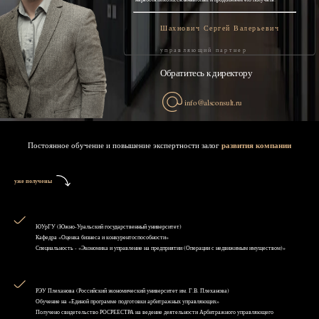
Шахнович Сергей Валерьевич
управляющий партнер
Обратитесь к директору
info@alsconsult.ru
Постоянное обучение и повышение экспертности залог
развития компании
уже получены
ЮУрГУ (Южно-Уральский государственный университет)
Кафедра «Оценка бизнеса и конкурентоспособности»
Специальность - «Экономика и управление на предприятии (Операции с недвижимым имуществом)»
РЭУ Плеханова (Российский экономический университет им. Г.В. Плеханова)
Обучение на «Единой программе подготовки арбитражных управляющих»
Получено свидетельство РОСРЕЕСТРА на ведение деятельности Арбитражного управляющего