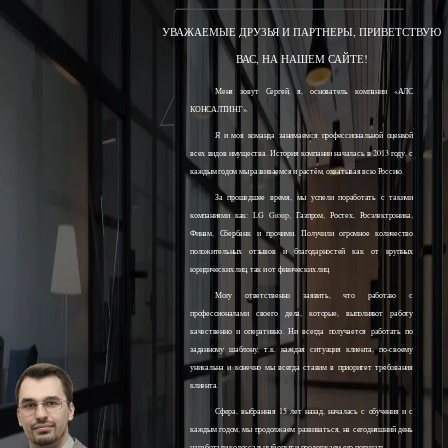
УВАЖАЕМЫЕ ДРУЗЬЯ И ПАРТНЕРЫ, ПРИВЕТСТВУЮ
ВАС, НА НАШЕМ САЙТЕ!
Меня зовут Сергей, я, основатель компании «АЛС
КОНСАЛТИНГ».
Я и моя команда занимаемся профессиональной оценкой
всех видов имущества. История компании началась в 2013 году, с
каждым годом мы развиваемся и растём, охватывая всю Россию.
За прошедшее время, мы успели поработать с такими
компаниями как: LG Group, Газпром, Ростех, Росэлектроника,
Финам, Сбербанк и прочими. Получили огромное количество
положительных отзывов и благодарностей как от крупных
юридических лиц, так и от физических лиц.
Могу ответственно заявить, что работаю с
профессионалами своего дела, которые, выполняют работу
качественно и оперативно. Ни всегда получается работать по
заданному шаблону, т.к. каждая ситуация клиента, по-своему
уникальна и конечно мы всегда ставим в приоритет требования
клиента.
Сфера, выбранная 15 лет назад, началась с обучения и с
каждым годом, мы продолжаем развиваться, на сегодняшний день
наработали колоссальный опыт и продолжаем его получать.