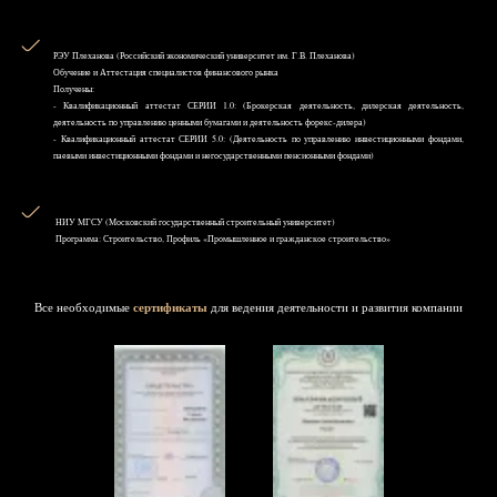
РЭУ Плеханова (Российский экономический университет им. Г.В. Плеханова)
Обучение и Аттестация специалистов финансового рынка
Получены:
- Квалификационный аттестат СЕРИИ 1.0: (Брокерская деятельность, дилерская деятельность,
деятельность по управлению ценными бумагами и деятельность форекс-дилера)
- Квалификационный аттестат СЕРИИ 5.0: (Деятельность по управлению инвестиционными фондами,
паевыми инвестиционными фондами и негосударственными пенсионными фондами)
НИУ MГСУ (Московский государственный строительный университет)
Программа: Строительство, Профиль «Промышленное и гражданское строительство»
Все необходимые
сертификаты
для ведения деятельности и развития компании