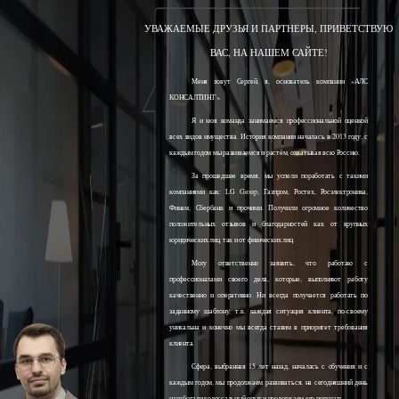
УВАЖАЕМЫЕ ДРУЗЬЯ И ПАРТНЕРЫ, ПРИВЕТСТВУЮ
ВАС, НА НАШЕМ САЙТЕ!
Меня зовут Сергей, я, основатель компании «АЛС
КОНСАЛТИНГ».
Я и моя команда занимаемся профессиональной оценкой
всех видов имущества. История компании началась в 2013 году, с
каждым годом мы развиваемся и растём, охватывая всю Россию.
За прошедшее время, мы успели поработать с такими
компаниями как: LG Group, Газпром, Ростех, Росэлектроника,
Финам, Сбербанк и прочими. Получили огромное количество
положительных отзывов и благодарностей как от крупных
юридических лиц, так и от физических лиц.
Могу ответственно заявить, что работаю с
профессионалами своего дела, которые, выполняют работу
качественно и оперативно. Ни всегда получается работать по
заданному шаблону, т.к. каждая ситуация клиента, по-своему
уникальна и конечно мы всегда ставим в приоритет требования
клиента.
Сфера, выбранная 15 лет назад, началась с обучения и с
каждым годом, мы продолжаем развиваться, на сегодняшний день
наработали колоссальный опыт и продолжаем его получать.