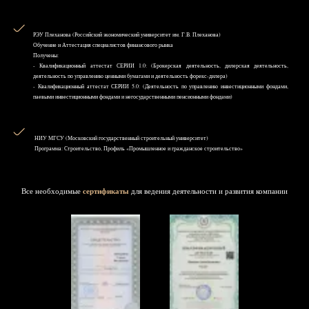
РЭУ Плеханова (Российский экономический университет им. Г.В. Плеханова)
Обучение и Аттестация специалистов финансового рынка
Получены:
- Квалификационный аттестат СЕРИИ 1.0: (Брокерская деятельность, дилерская деятельность,
деятельность по управлению ценными бумагами и деятельность форекс-дилера)
- Квалификационный аттестат СЕРИИ 5.0: (Деятельность по управлению инвестиционными фондами,
паевыми инвестиционными фондами и негосударственными пенсионными фондами)
НИУ MГСУ (Московский государственный строительный университет)
Программа: Строительство, Профиль «Промышленное и гражданское строительство»
Все необходимые
сертификаты
для ведения деятельности и развития компании