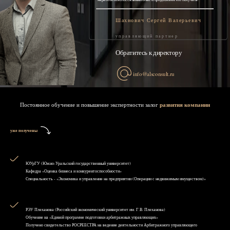
Шахнович Сергей Валерьевич
управляющий партнер
Обратитесь к директору
info@alsconsult.ru
Постоянное обучение и повышение экспертности залог
развития компании
уже получены
ЮУрГУ (Южно-Уральский государственный университет)
Кафедра «Оценка бизнеса и конкурентоспособности»
Специальность - «Экономика и управление на предприятии (Операции с недвижимым имуществом)»
РЭУ Плеханова (Российский экономический университет им. Г.В. Плеханова)
Обучение на «Единой программе подготовки арбитражных управляющих»
Получено свидетельство РОСРЕЕСТРА на ведение деятельности Арбитражного управляющего