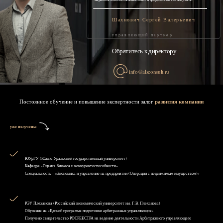
Шахнович Сергей Валерьевич
управляющий партнер
Обратитесь к директору
info@alsconsult.ru
Постоянное обучение и повышение экспертности залог
развития компании
уже получены
ЮУрГУ (Южно-Уральский государственный университет)
Кафедра «Оценка бизнеса и конкурентоспособности»
Специальность - «Экономика и управление на предприятии (Операции с недвижимым имуществом)»
РЭУ Плеханова (Российский экономический университет им. Г.В. Плеханова)
Обучение на «Единой программе подготовки арбитражных управляющих»
Получено свидетельство РОСРЕЕСТРА на ведение деятельности Арбитражного управляющего