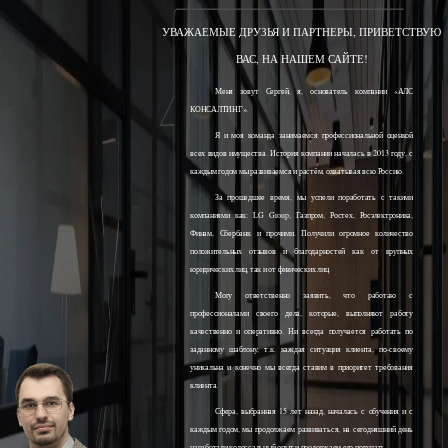
УВАЖАЕМЫЕ ДРУЗЬЯ И ПАРТНЕРЫ, ПРИВЕТСТВУЮ
ВАС, НА НАШЕМ САЙТЕ!
Меня зовут Сергей, я, основатель компании «АЛС
КОНСАЛТИНГ».
Я и моя команда занимаемся профессиональной оценкой
всех видов имущества. История компании началась в 2013 году, с
каждым годом мы развиваемся и растём, охватывая всю Россию.
За прошедшее время, мы успели поработать с такими
компаниями как: LG Group, Газпром, Ростех, Росэлектроника,
Финам, Сбербанк и прочими. Получили огромное количество
положительных отзывов и благодарностей как от крупных
юридических лиц, так и от физических лиц.
Могу ответственно заявить, что работаю с
профессионалами своего дела, которые, выполняют работу
качественно и оперативно. Ни всегда получается работать по
заданному шаблону, т.к. каждая ситуация клиента, по-своему
уникальна и конечно мы всегда ставим в приоритет требования
клиента.
Сфера, выбранная 15 лет назад, началась с обучения и с
каждым годом, мы продолжаем развиваться, на сегодняшний день
наработали колоссальный опыт и продолжаем его получать.