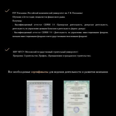
РЭУ Плеханова (Российский экономический университет им. Г.В. Плеханова)
Обучение и Аттестация специалистов финансового рынка
Получены:
- Квалификационный аттестат СЕРИИ 1.0: (Брокерская деятельность, дилерская деятельность,
деятельность по управлению ценными бумагами и деятельность форекс-дилера)
- Квалификационный аттестат СЕРИИ 5.0: (Деятельность по управлению инвестиционными фондами,
паевыми инвестиционными фондами и негосударственными пенсионными фондами)
НИУ MГСУ (Московский государственный строительный университет)
Программа: Строительство, Профиль «Промышленное и гражданское строительство»
Все необходимые
сертификаты
для ведения деятельности и развития компании