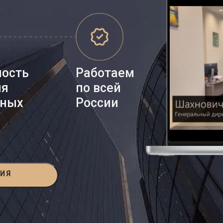
ность
Работаем
ия
по всей
нных
России
ЦИЯ