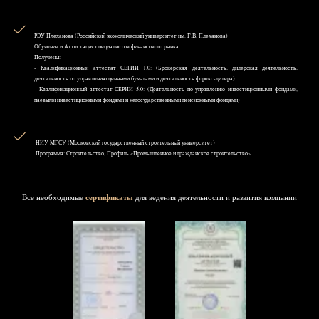
РЭУ Плеханова (Российский экономический университет им. Г.В. Плеханова)
Обучение и Аттестация специалистов финансового рынка
Получены:
- Квалификационный аттестат СЕРИИ 1.0: (Брокерская деятельность, дилерская деятельность,
деятельность по управлению ценными бумагами и деятельность форекс-дилера)
- Квалификационный аттестат СЕРИИ 5.0: (Деятельность по управлению инвестиционными фондами,
паевыми инвестиционными фондами и негосударственными пенсионными фондами)
НИУ MГСУ (Московский государственный строительный университет)
Программа: Строительство, Профиль «Промышленное и гражданское строительство»
Все необходимые
сертификаты
для ведения деятельности и развития компании