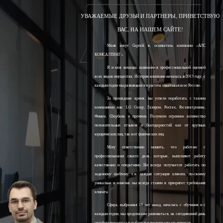
УВАЖАЕМЫЕ ДРУЗЬЯ И ПАРТНЕРЫ, ПРИВЕТСТВУЮ
ВАС, НА НАШЕМ САЙТЕ!
Меня зовут Сергей, я, основатель компании «АЛС
КОНСАЛТИНГ».
Я и моя команда занимаемся профессиональной оценкой
всех видов имущества. История компании началась в 2013 году, с
каждым годом мы развиваемся и растём, охватывая всю Россию.
За прошедшее время, мы успели поработать с такими
компаниями как: LG Group, Газпром, Ростех, Росэлектроника,
Финам, Сбербанк и прочими. Получили огромное количество
положительных отзывов и благодарностей как от крупных
юридических лиц, так и от физических лиц.
Могу ответственно заявить, что работаю с
профессионалами своего дела, которые, выполняют работу
качественно и оперативно. Ни всегда получается работать по
заданному шаблону, т.к. каждая ситуация клиента, по-своему
уникальна и конечно мы всегда ставим в приоритет требования
клиента.
Сфера, выбранная 15 лет назад, началась с обучения и с
каждым годом, мы продолжаем развиваться, на сегодняшний день
наработали колоссальный опыт и продолжаем его получать.