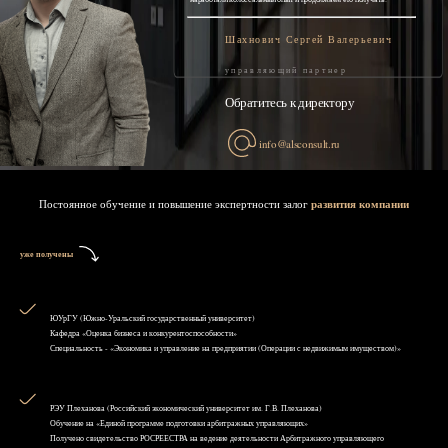
Шахнович Сергей Валерьевич
управляющий партнер
Обратитесь к директору
info@alsconsult.ru
Постоянное обучение и повышение экспертности залог
развития компании
уже получены
ЮУрГУ (Южно-Уральский государственный университет)
Кафедра «Оценка бизнеса и конкурентоспособности»
Специальность - «Экономика и управление на предприятии (Операции с недвижимым имуществом)»
РЭУ Плеханова (Российский экономический университет им. Г.В. Плеханова)
Обучение на «Единой программе подготовки арбитражных управляющих»
Получено свидетельство РОСРЕЕСТРА на ведение деятельности Арбитражного управляющего