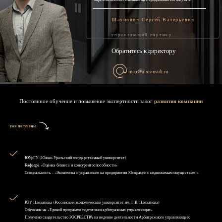
Шахнович Сергей Валерьевич
управляющий партнер
Обратитесь к директору
info@alsconsult.ru
Постоянное обучение и повышение экспертности залог
развития компании
уже получены
ЮУрГУ (Южно-Уральский государственный университет)
Кафедра «Оценка бизнеса и конкурентоспособности»
Специальность - «Экономика и управление на предприятии (Операции с недвижимым имуществом)»
РЭУ Плеханова (Российский экономический университет им. Г.В. Плеханова)
Обучение на «Единой программе подготовки арбитражных управляющих»
Получено свидетельство РОСРЕЕСТРА на ведение деятельности Арбитражного управляющего