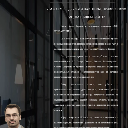
УВАЖАЕМЫЕ ДРУЗЬЯ И ПАРТНЕРЫ, ПРИВЕТСТВУЮ
ВАС, НА НАШЕМ САЙТЕ!
Меня зовут Сергей, я, основатель компании «АЛС
КОНСАЛТИНГ».
Я и моя команда занимаемся профессиональной оценкой
всех видов имущества. История компании началась в 2013 году, с
каждым годом мы развиваемся и растём, охватывая всю Россию.
За прошедшее время, мы успели поработать с такими
компаниями как: LG Group, Газпром, Ростех, Росэлектроника,
Финам, Сбербанк и прочими. Получили огромное количество
положительных отзывов и благодарностей как от крупных
юридических лиц, так и от физических лиц.
Могу ответственно заявить, что работаю с
профессионалами своего дела, которые, выполняют работу
качественно и оперативно. Ни всегда получается работать по
заданному шаблону, т.к. каждая ситуация клиента, по-своему
уникальна и конечно мы всегда ставим в приоритет требования
клиента.
Сфера, выбранная 15 лет назад, началась с обучения и с
каждым годом, мы продолжаем развиваться, на сегодняшний день
наработали колоссальный опыт и продолжаем его получать.