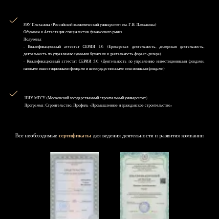
РЭУ Плеханова (Российский экономический университет им. Г.В. Плеханова)
Обучение и Аттестация специалистов финансового рынка
Получены:
- Квалификационный аттестат СЕРИИ 1.0: (Брокерская деятельность, дилерская деятельность,
деятельность по управлению ценными бумагами и деятельность форекс-дилера)
- Квалификационный аттестат СЕРИИ 5.0: (Деятельность по управлению инвестиционными фондами,
паевыми инвестиционными фондами и негосударственными пенсионными фондами)
НИУ MГСУ (Московский государственный строительный университет)
Программа: Строительство, Профиль «Промышленное и гражданское строительство»
Все необходимые
сертификаты
для ведения деятельности и развития компании