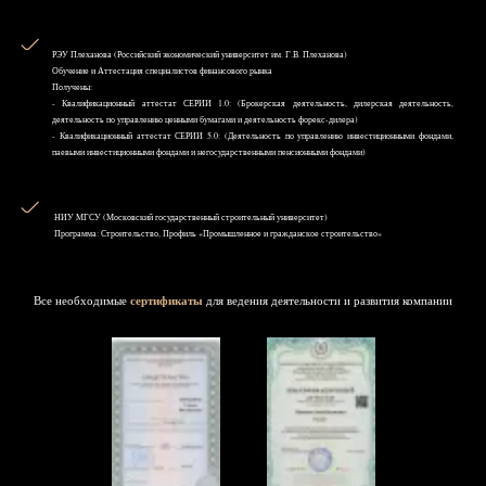
РЭУ Плеханова (Российский экономический университет им. Г.В. Плеханова)
Обучение и Аттестация специалистов финансового рынка
Получены:
- Квалификационный аттестат СЕРИИ 1.0: (Брокерская деятельность, дилерская деятельность,
деятельность по управлению ценными бумагами и деятельность форекс-дилера)
- Квалификационный аттестат СЕРИИ 5.0: (Деятельность по управлению инвестиционными фондами,
паевыми инвестиционными фондами и негосударственными пенсионными фондами)
НИУ MГСУ (Московский государственный строительный университет)
Программа: Строительство, Профиль «Промышленное и гражданское строительство»
Все необходимые
сертификаты
для ведения деятельности и развития компании