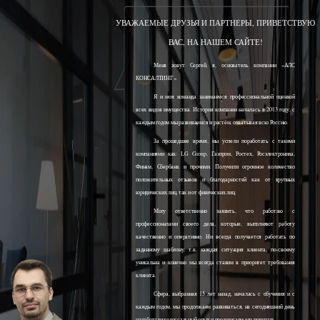
УВАЖАЕМЫЕ ДРУЗЬЯ И ПАРТНЕРЫ, ПРИВЕТСТВУЮ
ВАС, НА НАШЕМ САЙТЕ!
Меня зовут Сергей, я, основатель компании «АЛС
КОНСАЛТИНГ».
Я и моя команда занимаемся профессиональной оценкой
всех видов имущества. История компании началась в 2013 году, с
каждым годом мы развиваемся и растём, охватывая всю Россию.
За прошедшее время, мы успели поработать с такими
компаниями как: LG Group, Газпром, Ростех, Росэлектроника,
Финам, Сбербанк и прочими. Получили огромное количество
положительных отзывов и благодарностей как от крупных
юридических лиц, так и от физических лиц.
Могу ответственно заявить, что работаю с
профессионалами своего дела, которые, выполняют работу
качественно и оперативно. Ни всегда получается работать по
заданному шаблону, т.к. каждая ситуация клиента, по-своему
уникальна и конечно мы всегда ставим в приоритет требования
клиента.
Сфера, выбранная 15 лет назад, началась с обучения и с
каждым годом, мы продолжаем развиваться, на сегодняшний день
наработали колоссальный опыт и продолжаем его получать.