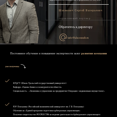
Шахнович Сергей Валерьевич
управляющий партнер
Обратитесь к директору
info@alsconsult.ru
Постоянное обучение и повышение экспертности залог
развития компании
уже получены
ЮУрГУ (Южно-Уральский государственный университет)
Кафедра «Оценка бизнеса и конкурентоспособности»
Специальность - «Экономика и управление на предприятии (Операции с недвижимым имуществом)»
РЭУ Плеханова (Российский экономический университет им. Г.В. Плеханова)
Обучение на «Единой программе подготовки арбитражных управляющих»
Получено свидетельство РОСРЕЕСТРА на ведение деятельности Арбитражного управляющего