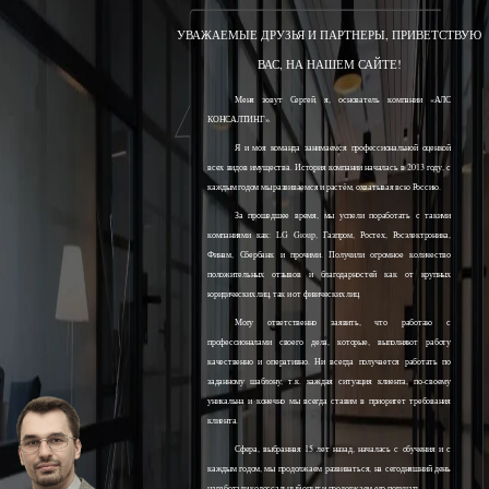
УВАЖАЕМЫЕ ДРУЗЬЯ И ПАРТНЕРЫ, ПРИВЕТСТВУЮ
ВАС, НА НАШЕМ САЙТЕ!
Меня зовут Сергей, я, основатель компании «АЛС
КОНСАЛТИНГ».
Я и моя команда занимаемся профессиональной оценкой
всех видов имущества. История компании началась в 2013 году, с
каждым годом мы развиваемся и растём, охватывая всю Россию.
За прошедшее время, мы успели поработать с такими
компаниями как: LG Group, Газпром, Ростех, Росэлектроника,
Финам, Сбербанк и прочими. Получили огромное количество
положительных отзывов и благодарностей как от крупных
юридических лиц, так и от физических лиц.
Могу ответственно заявить, что работаю с
профессионалами своего дела, которые, выполняют работу
качественно и оперативно. Ни всегда получается работать по
заданному шаблону, т.к. каждая ситуация клиента, по-своему
уникальна и конечно мы всегда ставим в приоритет требования
клиента.
Сфера, выбранная 15 лет назад, началась с обучения и с
каждым годом, мы продолжаем развиваться, на сегодняшний день
наработали колоссальный опыт и продолжаем его получать.