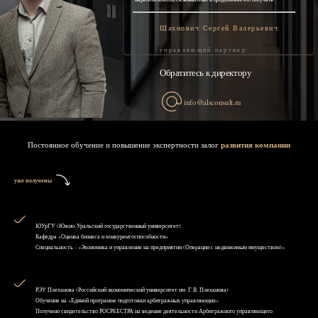
Шахнович Сергей Валерьевич
управляющий партнер
Обратитесь к директору
info@alsconsult.ru
Постоянное обучение и повышение экспертности залог
развития компании
уже получены
ЮУрГУ (Южно-Уральский государственный университет)
Кафедра «Оценка бизнеса и конкурентоспособности»
Специальность - «Экономика и управление на предприятии (Операции с недвижимым имуществом)»
РЭУ Плеханова (Российский экономический университет им. Г.В. Плеханова)
Обучение на «Единой программе подготовки арбитражных управляющих»
Получено свидетельство РОСРЕЕСТРА на ведение деятельности Арбитражного управляющего