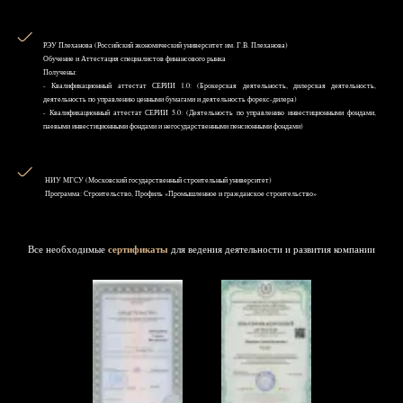
РЭУ Плеханова (Российский экономический университет им. Г.В. Плеханова)
Обучение и Аттестация специалистов финансового рынка
Получены:
- Квалификационный аттестат СЕРИИ 1.0: (Брокерская деятельность, дилерская деятельность,
деятельность по управлению ценными бумагами и деятельность форекс-дилера)
- Квалификационный аттестат СЕРИИ 5.0: (Деятельность по управлению инвестиционными фондами,
паевыми инвестиционными фондами и негосударственными пенсионными фондами)
НИУ MГСУ (Московский государственный строительный университет)
Программа: Строительство, Профиль «Промышленное и гражданское строительство»
Все необходимые
сертификаты
для ведения деятельности и развития компании