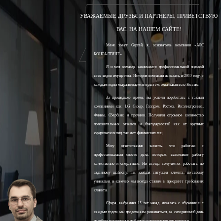
УВАЖАЕМЫЕ ДРУЗЬЯ И ПАРТНЕРЫ, ПРИВЕТСТВУЮ
ВАС, НА НАШЕМ САЙТЕ!
Меня зовут Сергей, я, основатель компании «АЛС
КОНСАЛТИНГ».
Я и моя команда занимаемся профессиональной оценкой
всех видов имущества. История компании началась в 2013 году, с
каждым годом мы развиваемся и растём, охватывая всю Россию.
За прошедшее время, мы успели поработать с такими
компаниями как: LG Group, Газпром, Ростех, Росэлектроника,
Финам, Сбербанк и прочими. Получили огромное количество
положительных отзывов и благодарностей как от крупных
юридических лиц, так и от физических лиц.
Могу ответственно заявить, что работаю с
профессионалами своего дела, которые, выполняют работу
качественно и оперативно. Ни всегда получается работать по
заданному шаблону, т.к. каждая ситуация клиента, по-своему
уникальна и конечно мы всегда ставим в приоритет требования
клиента.
Сфера, выбранная 15 лет назад, началась с обучения и с
каждым годом, мы продолжаем развиваться, на сегодняшний день
наработали колоссальный опыт и продолжаем его получать.