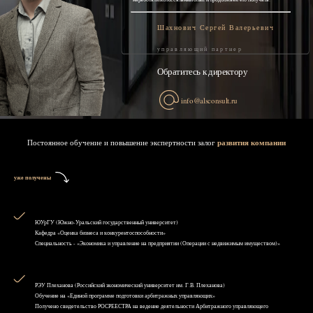
Шахнович Сергей Валерьевич
управляющий партнер
Обратитесь к директору
info@alsconsult.ru
Постоянное обучение и повышение экспертности залог
развития компании
уже получены
ЮУрГУ (Южно-Уральский государственный университет)
Кафедра «Оценка бизнеса и конкурентоспособности»
Специальность - «Экономика и управление на предприятии (Операции с недвижимым имуществом)»
РЭУ Плеханова (Российский экономический университет им. Г.В. Плеханова)
Обучение на «Единой программе подготовки арбитражных управляющих»
Получено свидетельство РОСРЕЕСТРА на ведение деятельности Арбитражного управляющего