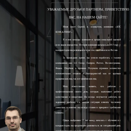
УВАЖАЕМЫЕ ДРУЗЬЯ И ПАРТНЕРЫ, ПРИВЕТСТВУЮ
ВАС, НА НАШЕМ САЙТЕ!
Меня зовут Сергей, я, основатель компании «АЛС
КОНСАЛТИНГ».
Я и моя команда занимаемся профессиональной оценкой
всех видов имущества. История компании началась в 2013 году, с
каждым годом мы развиваемся и растём, охватывая всю Россию.
За прошедшее время, мы успели поработать с такими
компаниями как: LG Group, Газпром, Ростех, Росэлектроника,
Финам, Сбербанк и прочими. Получили огромное количество
положительных отзывов и благодарностей как от крупных
юридических лиц, так и от физических лиц.
Могу ответственно заявить, что работаю с
профессионалами своего дела, которые, выполняют работу
качественно и оперативно. Ни всегда получается работать по
заданному шаблону, т.к. каждая ситуация клиента, по-своему
уникальна и конечно мы всегда ставим в приоритет требования
клиента.
Сфера, выбранная 15 лет назад, началась с обучения и с
каждым годом, мы продолжаем развиваться, на сегодняшний день
наработали колоссальный опыт и продолжаем его получать.