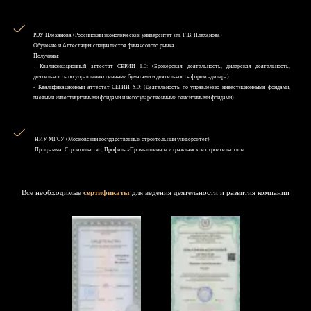
РЭУ Плеханова (Российский экономический университет им. Г.В. Плеханова)
Обучение и Аттестация специалистов финансового рынка
Получены:
- Квалификационный аттестат СЕРИИ 1.0: (Брокерская деятельность, дилерская деятельность,
деятельность по управлению ценными бумагами и деятельность форекс-дилера)
- Квалификационный аттестат СЕРИИ 5.0: (Деятельность по управлению инвестиционными фондами,
паевыми инвестиционными фондами и негосударственными пенсионными фондами)
НИУ MГСУ (Московский государственный строительный университет)
Программа: Строительство, Профиль «Промышленное и гражданское строительство»
Все необходимые
сертификаты
для ведения деятельности и развития компании