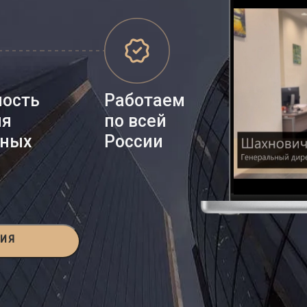
ность
Работаем
ия
по всей
нных
России
ЦИЯ