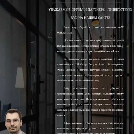
УВАЖАЕМЫЕ ДРУЗЬЯ И ПАРТНЕРЫ, ПРИВЕТСТВУЮ
ВАС, НА НАШЕМ САЙТЕ!
Меня зовут Сергей, я, основатель компании «АЛС
КОНСАЛТИНГ».
Я и моя команда занимаемся профессиональной оценкой
всех видов имущества. История компании началась в 2013 году, с
каждым годом мы развиваемся и растём, охватывая всю Россию.
За прошедшее время, мы успели поработать с такими
компаниями как: LG Group, Газпром, Ростех, Росэлектроника,
Финам, Сбербанк и прочими. Получили огромное количество
положительных отзывов и благодарностей как от крупных
юридических лиц, так и от физических лиц.
Могу ответственно заявить, что работаю с
профессионалами своего дела, которые, выполняют работу
качественно и оперативно. Ни всегда получается работать по
заданному шаблону, т.к. каждая ситуация клиента, по-своему
уникальна и конечно мы всегда ставим в приоритет требования
клиента.
Сфера, выбранная 15 лет назад, началась с обучения и с
каждым годом, мы продолжаем развиваться, на сегодняшний день
наработали колоссальный опыт и продолжаем его получать.