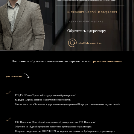
Шахнович Сергей Валерьевич
управляющий партнер
Обратитесь к директору
info@alsconsult.ru
Постоянное обучение и повышение экспертности залог
развития компании
уже получены
ЮУрГУ (Южно-Уральский государственный университет)
Кафедра «Оценка бизнеса и конкурентоспособности»
Специальность - «Экономика и управление на предприятии (Операции с недвижимым имуществом)»
РЭУ Плеханова (Российский экономический университет им. Г.В. Плеханова)
Обучение на «Единой программе подготовки арбитражных управляющих»
Получено свидетельство РОСРЕЕСТРА на ведение деятельности Арбитражного управляющего