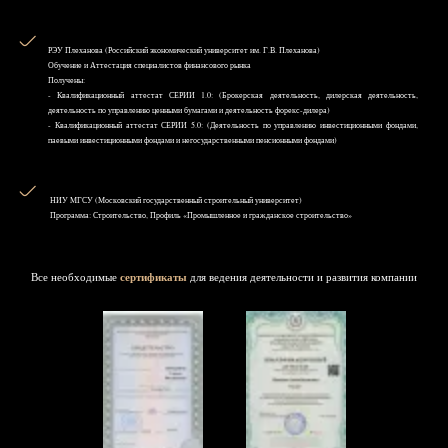
РЭУ Плеханова (Российский экономический университет им. Г.В. Плеханова)
Обучение и Аттестация специалистов финансового рынка
Получены:
- Квалификационный аттестат СЕРИИ 1.0: (Брокерская деятельность, дилерская деятельность,
деятельность по управлению ценными бумагами и деятельность форекс-дилера)
- Квалификационный аттестат СЕРИИ 5.0: (Деятельность по управлению инвестиционными фондами,
паевыми инвестиционными фондами и негосударственными пенсионными фондами)
НИУ MГСУ (Московский государственный строительный университет)
Программа: Строительство, Профиль «Промышленное и гражданское строительство»
Все необходимые
сертификаты
для ведения деятельности и развития компании